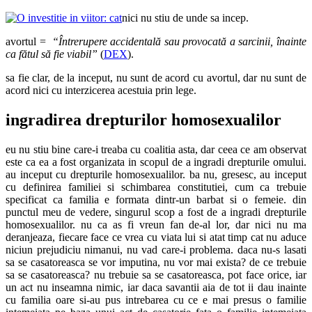
nici nu stiu de unde sa incep.
avortul =
“Întrerupere accidentală sau provocată a sarcinii, înainte
ca fătul să fie viabil”
(
DEX
).
sa fie clar, de la inceput, nu sunt de acord cu avortul, dar nu sunt de
acord nici cu interzicerea acestuia prin lege.
ingradirea drepturilor homosexualilor
eu nu stiu bine care-i treaba cu coalitia asta, dar ceea ce am observat
este ca ea a fost organizata in scopul de a ingradi drepturile omului.
au inceput cu drepturile homosexualilor. ba nu, gresesc, au inceput
cu definirea familiei si schimbarea constitutiei, cum ca trebuie
specificat ca familia e formata dintr-un barbat si o femeie. din
punctul meu de vedere, singurul scop a fost de a ingradi drepturile
homosexualilor. nu ca as fi vreun fan de-al lor, dar nici nu ma
deranjeaza, fiecare face ce vrea cu viata lui si atat timp cat nu aduce
niciun prejudiciu nimanui, nu vad care-i problema. daca nu-s lasati
sa se casatoreasca se vor imputina, nu vor mai exista? de ce trebuie
sa se casatoreasca? nu trebuie sa se casatoreasca, pot face orice, iar
un act nu inseamna nimic, iar daca savantii aia de tot ii dau inainte
cu familia oare si-au pus intrebarea cu ce e mai presus o familie