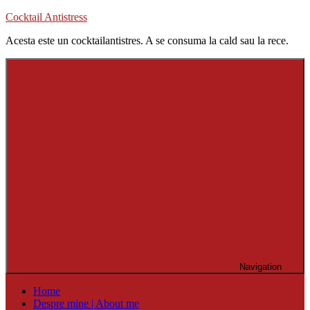
Skip
Cocktail Antistress
to
Acesta este un cocktailantistres. A se consuma la cald sau la rece.
content
Navigation
Home
Despre mine | About me