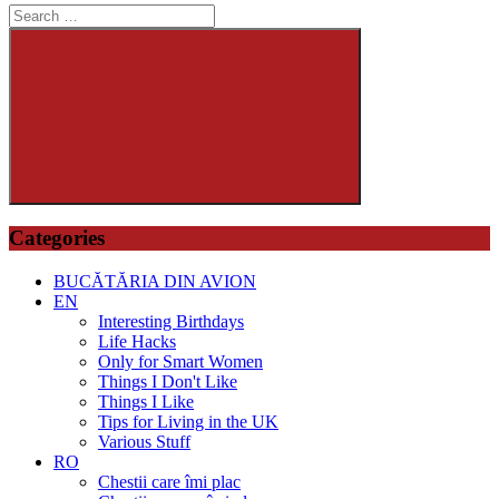
Search
for:
Search
Categories
BUCĂTĂRIA DIN AVION
EN
Interesting Birthdays
Life Hacks
Only for Smart Women
Things I Don't Like
Things I Like
Tips for Living in the UK
Various Stuff
RO
Chestii care îmi plac