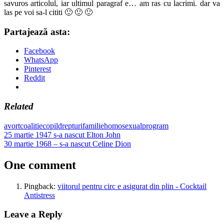
savuros articolul, iar ultimul paragraf e… am ras cu lacrimi. dar va
las pe voi sa-l cititi 🙂 🙂 🙂
Partajează asta:
Facebook
WhatsApp
Pinterest
Reddit
Related
avort
coalitie
copil
drepturi
familie
homosexual
program
Post
Previous
25 martie 1947 s-a nascut Elton John
Post:
Next
30 martie 1968 – s-a nascut Celine Dion
navigation
Post:
One comment
Pingback:
viitorul pentru circ e asigurat din plin - Cocktail
Antistress
Leave a Reply