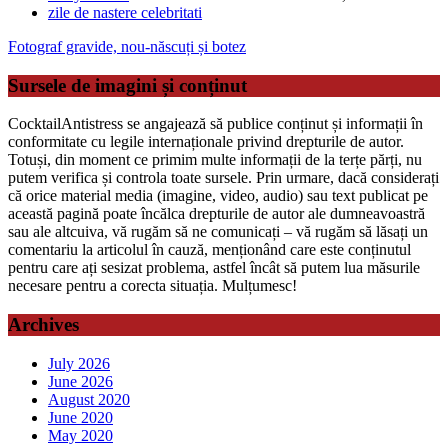
zile de nastere celebritati
Fotograf gravide, nou-născuți și botez
Sursele de imagini și conținut
CocktailAntistress se angajează să publice conținut și informații în
conformitate cu legile internaționale privind drepturile de autor.
Totuși, din moment ce primim multe informații de la terțe părți, nu
putem verifica și controla toate sursele. Prin urmare, dacă considerați
că orice material media (imagine, video, audio) sau text publicat pe
această pagină poate încălca drepturile de autor ale dumneavoastră
sau ale altcuiva, vă rugăm să ne comunicați – vă rugăm să lăsați un
comentariu la articolul în cauză, menționând care este conținutul
pentru care ați sesizat problema, astfel încât să putem lua măsurile
necesare pentru a corecta situația. Mulțumesc!
Archives
July 2026
June 2026
August 2020
June 2020
May 2020