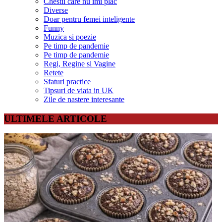
Chestii care nu îmi plac
Diverse
Doar pentru femei inteligente
Funny
Muzica si poezie
Pe timp de pandemie
Pe timp de pandemie
Regi, Regine si Vagine
Retete
Sfaturi practice
Tipsuri de viata in UK
Zile de nastere interesante
ULTIMELE ARTICOLE