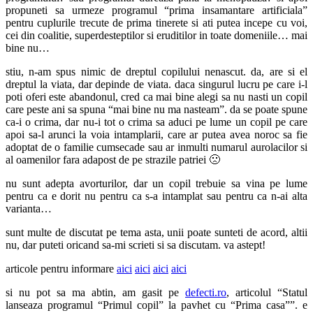
propuneti sa urmeze programul “prima insamantare artificiala”
pentru cuplurile trecute de prima tinerete si ati putea incepe cu voi,
cei din coalitie, superdesteptilor si eruditilor in toate domeniile… mai
bine nu…
stiu, n-am spus nimic de dreptul copilului nenascut. da, are si el
dreptul la viata, dar depinde de viata. daca singurul lucru pe care i-l
poti oferi este abandonul, cred ca mai bine alegi sa nu nasti un copil
care peste ani sa spuna “mai bine nu ma nasteam”. da se poate spune
ca-i o crima, dar nu-i tot o crima sa aduci pe lume un copil pe care
apoi sa-l arunci la voia intamplarii, care ar putea avea noroc sa fie
adoptat de o familie cumsecade sau ar inmulti numarul aurolacilor si
al oamenilor fara adapost de pe strazile patriei 🙁
nu sunt adepta avorturilor, dar un copil trebuie sa vina pe lume
pentru ca e dorit nu pentru ca s-a intamplat sau pentru ca n-ai alta
varianta…
sunt multe de discutat pe tema asta, unii poate sunteti de acord, altii
nu, dar puteti oricand sa-mi scrieti si sa discutam. va astept!
articole pentru informare
aici
aici
aici
aici
si nu pot sa ma abtin, am gasit pe
defecti.ro
, articolul “Statul
lanseaza programul “Primul copil” la pavhet cu “Prima casa””. e