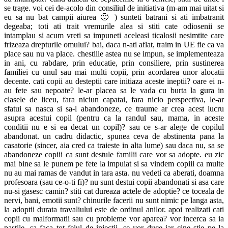
se trage. voi cei de-acolo din consiliul de initiativa (m-am mai uitat si
eu sa nu bat campii aiurea 🙂 ) sunteti batrani si ati imbatranit
degeaba; toti ati trait vremurile alea si stiti cate odiosenii se
intamplau si acum vreti sa impuneti aceleasi ticalosii nesimtite care
frizeaza drepturile omului? bai, daca n-ati aflat, traim in UE fie ca va
place sau nu va place. chestiile astea nu se impun, se implementeaza
in ani, cu rabdare, prin educatie, prin consiliere, prin sustinerea
familiei cu unul sau mai multi copii, prin acordarea unor alocatii
decente. cati copii au desteptii care initiaza aceste ineptii? oare ei n-
au fete sau nepoate? le-ar placea sa le vada cu burta la gura in
clasele de liceu, fara niciun capatai, fara nicio perspectiva, le-ar
sfatui sa nasca si sa-l abandoneze, ce traume ar crea acest lucru
asupra acestui copil (pentru ca la randul sau, mama, in aceste
conditii nu e si ea decat un copil)? sau ce s-ar alege de copilul
abandonat. un cadru didactic, spunea ceva de abstinenta pana la
casatorie (sincer, aia cred ca traieste in alta lume) sau daca nu, sa se
abandoneze copiii ca sunt destule familii care vor sa adopte. eu zic
mai bine sa le punem pe fete la impuiat si sa vindem copiii ca multe
nu au mai ramas de vandut in tara asta. nu vedeti ca aberati, doamna
profesoara (sau ce-o-ti fi)? nu sunt destui copii abandonati si asa care
nu-si gasesc camin? stiti cat dureaza actele de adoptie? ce toceala de
nervi, bani, emotii sunt? chinurile facerii nu sunt nimic pe langa asta,
la adoptii durata travaliului este de ordinul anilor. apoi realizati cati
copii cu malformatii sau cu probleme vor aparea? vor incerca sa ia
pastile, sa faca tot felul de injectii, se vor duce iar cine stie pe la