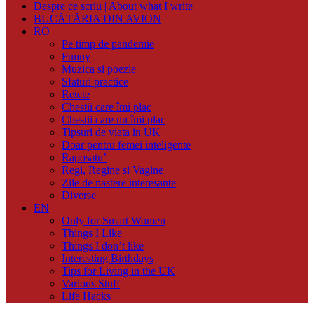
Despre ce scriu | About what I write
BUCĂTĂRIA DIN AVION
RO
Pe timp de pandemie
Funny
Muzica si poezie
Sfaturi practice
Retete
Chestii care îmi plac
Chestii care nu îmi plac
Tipsuri de viata in UK
Doar pentru femei inteligente
Raposatu’
Regi, Regine si Vagine
Zile de nastere interesante
Diverse
EN
Only for Smart Women
Things I Like
Things I don’t like
Interesting Birthdays
Tips for Living in the UK
Various Stuff
Life Hacks