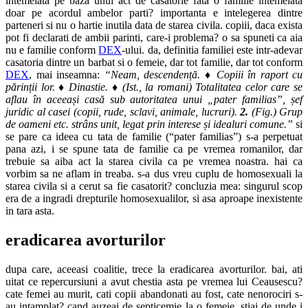
intemeiata pe baza unui act de casatorie fata o familie intemeiata
doar pe acordul ambelor parti? importanta e intelegerea dintre
parteneri si nu o hartie inutila data de starea civila. copiii, daca exista
pot fi declarati de ambii parinti, care-i problema? o sa spuneti ca aia
nu e familie conform
DEX
-ului. da, definitia familiei este intr-adevar
casatoria dintre un barbat si o femeie, dar tot familie, dar tot conform
DEX
, mai inseamna:
“Neam, descendență. ♦ Copiii în raport cu
părinții lor. ♦ Dinastie. ♦ (Ist., la romani) Totalitatea celor care se
aflau în aceeași casă sub autoritatea unui „pater familias”, șef
juridic al casei (copii, rude, sclavi, animale, lucruri).
2.
(Fig.) Grup
de oameni etc. strâns unit, legat prin interese și idealuri comune.”
si
se pare ca ideea cu tata de familie (“pater familias”) s-a perpetuat
pana azi, i se spune tata de familie ca pe vremea romanilor, dar
trebuie sa aiba act la starea civila ca pe vremea noastra. hai ca
vorbim sa ne aflam in treaba. s-a dus vreu cuplu de homosexuali la
starea civila si a cerut sa fie casatorit? concluzia mea: singurul scop
era de a ingradi drepturile homosexualilor, si asa aproape inexistente
in tara asta.
eradicarea avorturilor
dupa care, aceeasi coalitie, trece la eradicarea avorturilor. bai, ati
uitat ce repercursiuni a avut chestia asta pe vremea lui Ceausescu?
cate femei au murit, cati copii abandonati au fost, cate nenorociri s-
au intamplat? cand auzeai de septicemie la o femeie, stiai de unde i