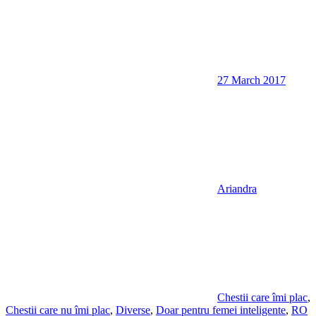
27 March 2017
Ariandra
Chestii care îmi plac
,
Chestii care nu îmi plac
,
Diverse
,
Doar pentru femei inteligente
,
RO