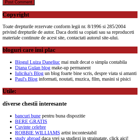
Copyright
Toate drepturile rezervate conform legii nr. 8/1996 si 285/2004
privind drepturile de autor. Daca doriti sa copiati sau sa reproduceti
materiale continute de acest site, contactati autorul site-ului.
bloguri care imi plac
Blogul Luiza Daneliuc
mai mult decat o simpla contabila
Diana Gulan blog
make-up permanent
Iulicika's Blog
un blog foarte bine scris, despre viata si amanti
Paul's Blog
informati, noutati, muzica, film, masini si pisici
Utile:
diverse chestii interesante
bancuri bune
pentru buna dispozitie
BERE GRATIS
Cuvinte celebre
ROBBIE WILLIAMS
artist incontestabil
study abroad
daca vrei sa studiezi in strainatate, click aici!