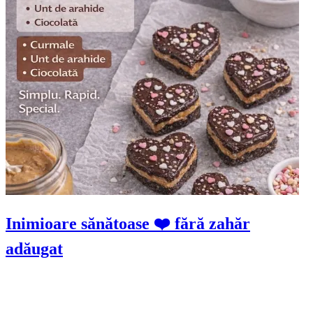
Inimioare sănătoase ❤️ fără zahăr
adăugat