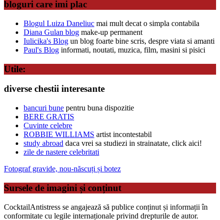
bloguri care imi plac
Blogul Luiza Daneliuc
mai mult decat o simpla contabila
Diana Gulan blog
make-up permanent
Iulicika's Blog
un blog foarte bine scris, despre viata si amanti
Paul's Blog
informati, noutati, muzica, film, masini si pisici
Utile:
diverse chestii interesante
bancuri bune
pentru buna dispozitie
BERE GRATIS
Cuvinte celebre
ROBBIE WILLIAMS
artist incontestabil
study abroad
daca vrei sa studiezi in strainatate, click aici!
zile de nastere celebritati
Fotograf gravide, nou-născuți și botez
Sursele de imagini și conținut
CocktailAntistress se angajează să publice conținut și informații în
conformitate cu legile internaționale privind drepturile de autor.