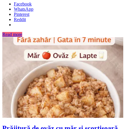
Facebook
WhatsApp
Pinterest
Reddit
Read more
Prăjitură de ovăz cu măr și scorțișoară