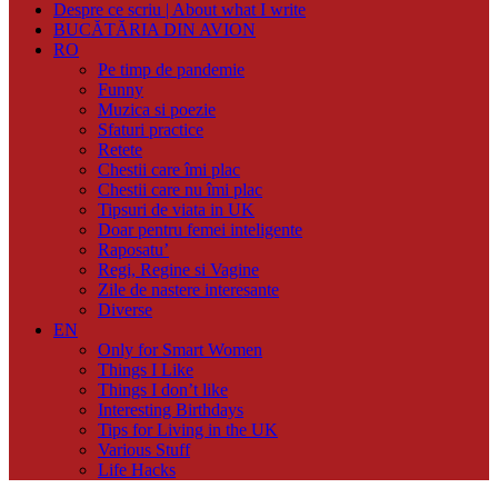
Despre ce scriu | About what I write
BUCĂTĂRIA DIN AVION
RO
Pe timp de pandemie
Funny
Muzica si poezie
Sfaturi practice
Retete
Chestii care îmi plac
Chestii care nu îmi plac
Tipsuri de viata in UK
Doar pentru femei inteligente
Raposatu’
Regi, Regine si Vagine
Zile de nastere interesante
Diverse
EN
Only for Smart Women
Things I Like
Things I don’t like
Interesting Birthdays
Tips for Living in the UK
Various Stuff
Life Hacks