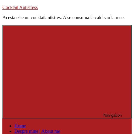
Skip
Cocktail Antistress
to
Acesta este un cocktailantistres. A se consuma la cald sau la rece.
content
Navigation
Home
Despre mine | About me