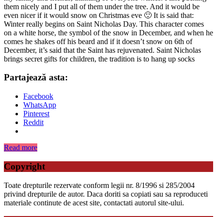
them nicely and I put all of them under the tree. And it would be
even nicer if it would snow on Christmas eve 🙂 It is said that:
Winter really begins on Saint Nicholas Day. This character comes
on a white horse, the symbol of the snow in December, and when he
comes he shakes off his beard and if it doesn’t snow on 6th of
December, it’s said that the Saint has rejuvenated. Saint Nicholas
brings secret gifts for children, the tradition is to hang up socks
Partajează asta:
Facebook
WhatsApp
Pinterest
Reddit
Read more
Copyright
Toate drepturile rezervate conform legii nr. 8/1996 si 285/2004
privind drepturile de autor. Daca doriti sa copiati sau sa reproduceti
materiale continute de acest site, contactati autorul site-ului.