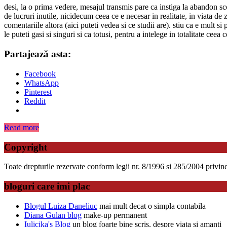
desi, la o prima vedere, mesajul transmis pare ca instiga la abandon scol
de lucruri inutile, nicidecum ceea ce e necesar in realitate, in viata de 
comentariile altora (aici puteti vedea si ce studii are). stiu ca e mult s
le puteti gasi si singuri si ca totusi, pentru a intelege in totalitate ceea 
Partajează asta:
Facebook
WhatsApp
Pinterest
Reddit
Read more
Copyright
Toate drepturile rezervate conform legii nr. 8/1996 si 285/2004 privind d
bloguri care imi plac
Blogul Luiza Daneliuc
mai mult decat o simpla contabila
Diana Gulan blog
make-up permanent
Iulicika's Blog
un blog foarte bine scris, despre viata si amanti