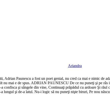
Ariandra
tii, Adrian Paunescu a fost un poet genial, nu cred ca mai e nimic de adaug
i mult nu mai e de spus. ADRIAN PAUNESCU De ce nu puneţi şi pe râs imp
De-a confisca şi sângele din vine, Continuaţi prăpădul cu ardoare Şi răul
-a lungul şi de-a latul. Nu-i logic să nu puneţi nişte biruri, Pe nou născu