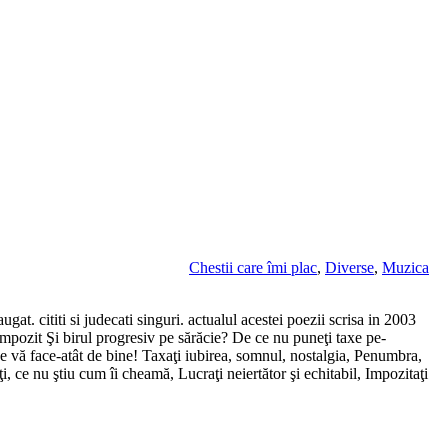
Chestii care îmi plac
,
Diverse
,
Muzica
at. cititi si judecati singuri. actualul acestei poezii scrisa in 2003
ozit Şi birul progresiv pe sărăcie? De ce nu puneţi taxe pe-
 ce vă face-atât de bine! Taxaţi iubirea, somnul, nostalgia, Penumbra,
ţi, ce nu ştiu cum îi cheamă, Lucraţi neiertător şi echitabil, Impozitaţi