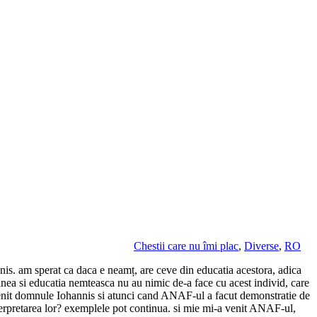
Chestii care nu îmi plac
,
Diverse
,
RO
nnis. am sperat ca daca e neamț, are ceve din educatia acestora, adica
riginea si educatia nemteasca nu au nimic de-a face cu acest individ, care
ntervenit domnule Iohannis si atunci cand ANAF-ul a facut demonstratie de
nterpretarea lor? exemplele pot continua. si mie mi-a venit ANAF-ul,