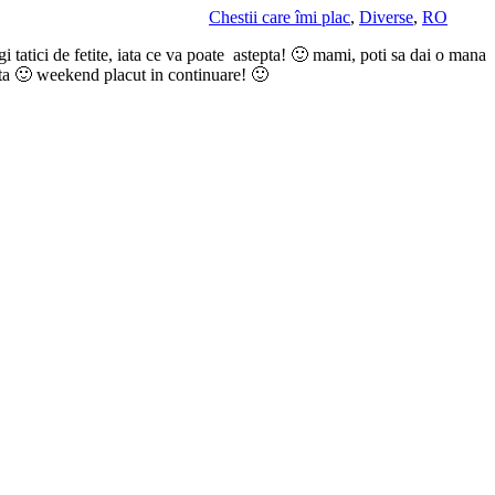
Chestii care îmi plac
,
Diverse
,
RO
gi tatici de fetite, iata ce va poate astepta! 🙂 mami, poti sa dai o mana
odata 🙂 weekend placut in continuare! 🙂