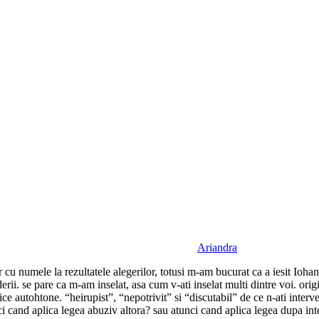
Ariandra
r cu numele la rezultatele alegerilor, totusi m-am bucurat ca a iesit Ioha
punderii. se pare ca m-am inselat, asa cum v-ati inselat multi dintre voi. o
olitice autohtone. “heirupist”, “nepotrivit” si “discutabil” de ce n-ati i
unci cand aplica legea abuziv altora? sau atunci cand aplica legea dupa i