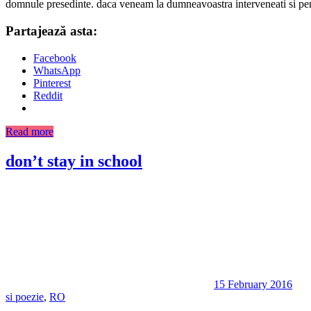
domnule presedinte. daca veneam la dumneavoastra interveneati si pe
Partajează asta:
Facebook
WhatsApp
Pinterest
Reddit
Read more
don’t stay in school
15 February 2016
si poezie
,
RO