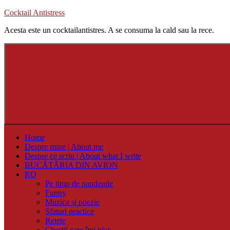
Skip
Cocktail Antistress
to
Acesta este un cocktailantistres. A se consuma la cald sau la rece.
content
Home
Despre mine | About me
Despre ce scriu | About what I write
BUCĂTĂRIA DIN AVION
RO
Pe timp de pandemie
Funny
Muzica si poezie
Sfaturi practice
Retete
Chestii care îmi plac