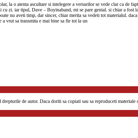
ar, la o atenta ascultare si intelegere a versurilor se vede clar ca de fap
zi cu zi. iar tipul, Dave – Boyinaband, mi se pare genial. si chiar a fost l
i poate nu aveti timp, dar sincer, chiar merita sa vedeti tot materialul. da
ce a vrut sa transmita e mai bine sa fie tot la un
repturile de autor. Daca doriti sa copiati sau sa reproduceti materiale co