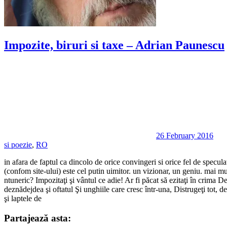
Impozite, biruri si taxe – Adrian Paunescu
26 February 2016
si poezie
,
RO
in afara de faptul ca dincolo de orice convingeri si orice fel de specula
(confom site-ului) este cel putin uimitor. un vizionar, un geniu. ma
ntuneric? Impozitaţi şi vântul ce adie! Ar fi păcat să ezitaţi în crima 
deznădejdea şi oftatul Şi unghiile care cresc într-una, Distrugeţi tot, de
şi laptele de
Partajează asta: