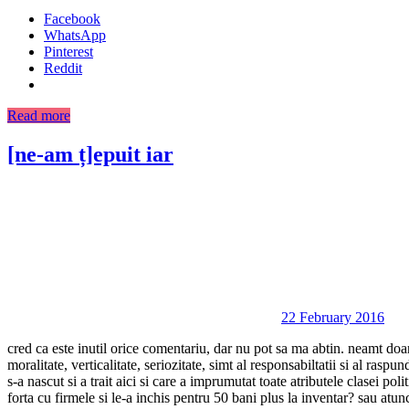
Facebook
WhatsApp
Pinterest
Reddit
Read more
[ne-am ț]epuit iar
22 February 2016
cred ca este inutil orice comentariu, dar nu pot sa ma abtin. neamt doa
moralitate, verticalitate, seriozitate, simt al responsabiltatii si al ras
s-a nascut si a trait aici si care a imprumutat toate atributele clasei p
forta cu firmele si le-a inchis pentru 50 bani plus la inventar? sau at