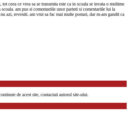
t, tot ceea ce vrea sa se transmita este ca in scoala se invata o multime
a scoala. am pus si comentariile unor parinti si comentariile lui la
ca nu azi, reveniti. am vrut sa fac mai multe postari, dar m-am gandit ca
ntinute de acest site, contactati autorul site-ului.