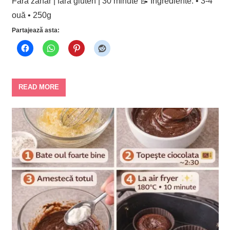
Fără zahăr | fără gluten | 30 minute 📝 Ingrediente: • 3-4
ouă • 250g
Partajează asta:
READ MORE