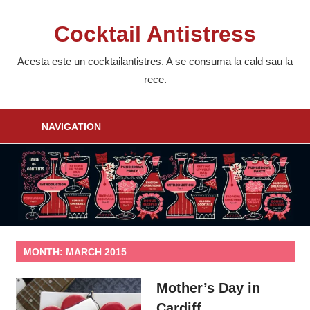
Skip
to
Cocktail Antistress
content
Acesta este un cocktailantistres. A se consuma la cald sau la
rece.
NAVIGATION
MONTH:
MARCH 2015
Mother’s Day in
Cardiff