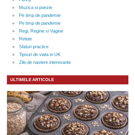
Muzica si poezie
Pe timp de pandemie
Pe timp de pandemie
Regi, Regine si Vagine
Retete
Sfaturi practice
Tipsuri de viata in UK
Zile de nastere interesante
ULTIMELE ARTICOLE