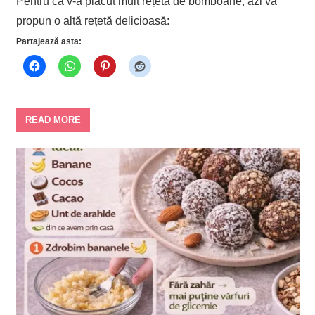
Pentru că v-a plăcut mult rețeta de bomboane, azi vă
propun o altă rețetă delicioasă:
Partajează asta:
READ MORE