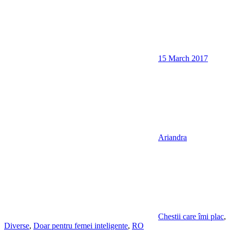
15 March 2017
Ariandra
Chestii care îmi plac
,
Diverse
,
Doar pentru femei inteligente
,
RO