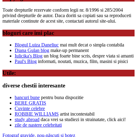
Toate drepturile rezervate conform legii nr. 8/1996 si 285/2004
privind drepturile de autor. Daca doriti sa copiati sau sa reproduceti
materiale continute de acest site, contactati autorul site-ului.
bloguri care imi plac
Blogul Luiza Daneliuc
mai mult decat o simpla contabila
Diana Gulan blog
make-up permanent
Iulicika's Blog
un blog foarte bine scris, despre viata si amanti
Paul's Blog
informati, noutati, muzica, film, masini si pisici
Utile:
diverse chestii interesante
bancuri bune
pentru buna dispozitie
BERE GRATIS
Cuvinte celebre
ROBBIE WILLIAMS
artist incontestabil
study abroad
daca vrei sa studiezi in strainatate, click aici!
zile de nastere celebritati
Fotograf gravide, nou-născuți și botez