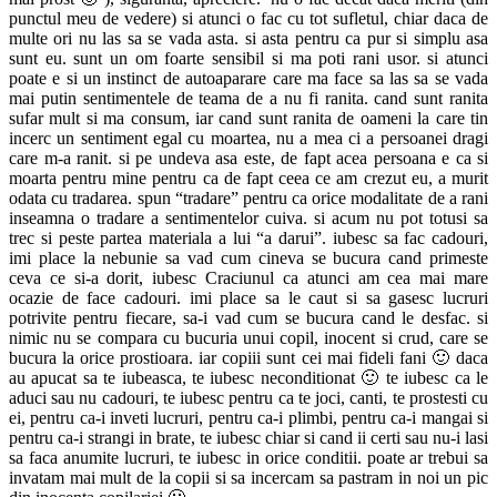
punctul meu de vedere) si atunci o fac cu tot sufletul, chiar daca de
multe ori nu las sa se vada asta. si asta pentru ca pur si simplu asa
sunt eu. sunt un om foarte sensibil si ma poti rani usor. si atunci
poate e si un instinct de autoaparare care ma face sa las sa se vada
mai putin sentimentele de teama de a nu fi ranita. cand sunt ranita
sufar mult si ma consum, iar cand sunt ranita de oameni la care tin
incerc un sentiment egal cu moartea, nu a mea ci a persoanei dragi
care m-a ranit. si pe undeva asa este, de fapt acea persoana e ca si
moarta pentru mine pentru ca de fapt ceea ce am crezut eu, a murit
odata cu tradarea. spun “tradare” pentru ca orice modalitate de a rani
inseamna o tradare a sentimentelor cuiva. si acum nu pot totusi sa
trec si peste partea materiala a lui “a darui”. iubesc sa fac cadouri,
imi place la nebunie sa vad cum cineva se bucura cand primeste
ceva ce si-a dorit, iubesc Craciunul ca atunci am cea mai mare
ocazie de face cadouri. imi place sa le caut si sa gasesc lucruri
potrivite pentru fiecare, sa-i vad cum se bucura cand le desfac. si
nimic nu se compara cu bucuria unui copil, inocent si crud, care se
bucura la orice prostioara. iar copiii sunt cei mai fideli fani 🙂 daca
au apucat sa te iubeasca, te iubesc neconditionat 🙂 te iubesc ca le
aduci sau nu cadouri, te iubesc pentru ca te joci, canti, te prostesti cu
ei, pentru ca-i inveti lucruri, pentru ca-i plimbi, pentru ca-i mangai si
pentru ca-i strangi in brate, te iubesc chiar si cand ii certi sau nu-i lasi
sa faca anumite lucruri, te iubesc in orice conditii. poate ar trebui sa
invatam mai mult de la copii si sa incercam sa pastram in noi un pic