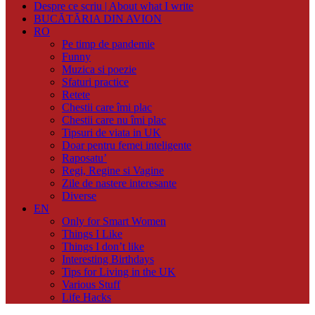
Despre ce scriu | About what I write
BUCĂTĂRIA DIN AVION
RO
Pe timp de pandemie
Funny
Muzica si poezie
Sfaturi practice
Retete
Chestii care îmi plac
Chestii care nu îmi plac
Tipsuri de viata in UK
Doar pentru femei inteligente
Raposatu’
Regi, Regine si Vagine
Zile de nastere interesante
Diverse
EN
Only for Smart Women
Things I Like
Things I don’t like
Interesting Birthdays
Tips for Living in the UK
Various Stuff
Life Hacks