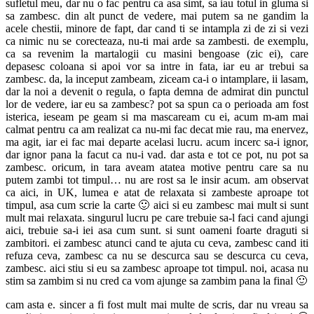
sufletul meu, dar nu o fac pentru ca asa simt, sa iau totul in gluma si
sa zambesc. din alt punct de vedere, mai putem sa ne gandim la
acele chestii, minore de fapt, dar cand ti se intampla zi de zi si vezi
ca nimic nu se corecteaza, nu-ti mai arde sa zambesti. de exemplu,
ca sa revenim la martalogii cu masini bengoase (zic ei), care
depasesc coloana si apoi vor sa intre in fata, iar eu ar trebui sa
zambesc. da, la inceput zambeam, ziceam ca-i o intamplare, ii lasam,
dar la noi a devenit o regula, o fapta demna de admirat din punctul
lor de vedere, iar eu sa zambesc? pot sa spun ca o perioada am fost
isterica, ieseam pe geam si ma mascaream cu ei, acum m-am mai
calmat pentru ca am realizat ca nu-mi fac decat mie rau, ma enervez,
ma agit, iar ei fac mai departe acelasi lucru. acum incerc sa-i ignor,
dar ignor pana la facut ca nu-i vad. dar asta e tot ce pot, nu pot sa
zambesc. oricum, in tara aveam atatea motive pentru care sa nu
putem zambi tot timpul… nu are rost sa le insir acum. am observat
ca aici, in UK, lumea e atat de relaxata si zambeste aproape tot
timpul, asa cum scrie la carte 🙂 aici si eu zambesc mai mult si sunt
mult mai relaxata. singurul lucru pe care trebuie sa-l faci cand ajungi
aici, trebuie sa-i iei asa cum sunt. si sunt oameni foarte draguti si
zambitori. ei zambesc atunci cand te ajuta cu ceva, zambesc cand iti
refuza ceva, zambesc ca nu se descurca sau se descurca cu ceva,
zambesc. aici stiu si eu sa zambesc aproape tot timpul. noi, acasa nu
stim sa zambim si nu cred ca vom ajunge sa zambim pana la final 🙂
cam asta e. sincer a fi fost mult mai multe de scris, dar nu vreau sa