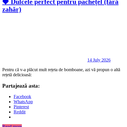
🍓 Dulcele perfect pentru pachețel (fără
zahăr)
14 July 2026
Pentru că v-a plăcut mult rețeta de bomboane, azi vă propun o altă
rețetă delicioasă:
Partajează asta:
Facebook
WhatsApp
Pinterest
Reddit
Read more