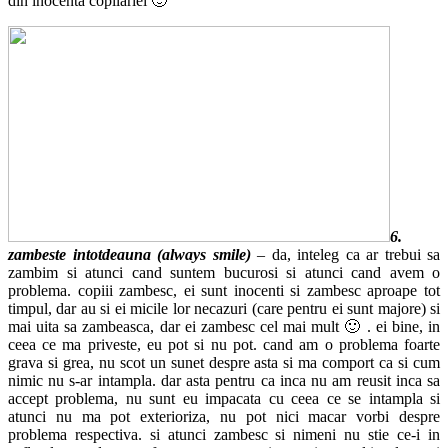
din inocenta copilariei 🙂
6.
zambeste intotdeauna (always smile)
– da, inteleg ca ar trebui sa
zambim si atunci cand suntem bucurosi si atunci cand avem o
problema. copiii zambesc, ei sunt inocenti si zambesc aproape tot
timpul, dar au si ei micile lor necazuri (care pentru ei sunt majore) si
mai uita sa zambeasca, dar ei zambesc cel mai mult 🙂 . ei bine, in
ceea ce ma priveste, eu pot si nu pot. cand am o problema foarte
grava si grea, nu scot un sunet despre asta si ma comport ca si cum
nimic nu s-ar intampla. dar asta pentru ca inca nu am reusit inca sa
accept problema, nu sunt eu impacata cu ceea ce se intampla si
atunci nu ma pot exterioriza, nu pot nici macar vorbi despre
problema respectiva. si atunci zambesc si nimeni nu stie ce-i in