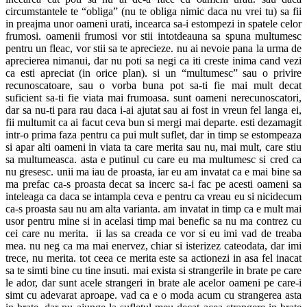
circumstantele te “obliga” (nu te obliga nimic daca nu vrei tu) sa fii
in preajma unor oameni urati, incearca sa-i estompezi in spatele celor
frumosi. oamenii frumosi vor stii intotdeauna sa spuna multumesc
pentru un fleac, vor stii sa te aprecieze. nu ai nevoie pana la urma de
aprecierea nimanui, dar nu poti sa negi ca iti creste inima cand vezi
ca esti apreciat (in orice plan). si un “multumesc” sau o privire
recunoscatoare, sau o vorba buna pot sa-ti fie mai mult decat
suficient sa-ti fie viata mai frumoasa. sunt oameni nerecunoscatori,
dar sa nu-ti para rau daca i-ai ajutat sau ai fost in vreun fel langa ei,
fii multumit ca ai facut ceva bun si mergi mai departe. esti dezamagit
intr-o prima faza pentru ca pui mult suflet, dar in timp se estompeaza
si apar alti oameni in viata ta care merita sau nu, mai mult, care stiu
sa multumeasca. asta e putinul cu care eu ma multumesc si cred ca
nu gresesc. unii ma iau de proasta, iar eu am invatat ca e mai bine sa
ma prefac ca-s proasta decat sa incerc sa-i fac pe acesti oameni sa
inteleaga ca daca se intampla ceva e pentru ca vreau eu si nicidecum
ca-s proasta sau nu am alta varianta. am invatat in timp ca e mult mai
usor pentru mine si in acelasi timp mai benefic sa nu ma contrez cu
cei care nu merita. ii las sa creada ce vor si eu imi vad de treaba
mea. nu neg ca ma mai enervez, chiar si isterizez cateodata, dar imi
trece, nu merita. tot ceea ce merita este sa actionezi in asa fel inacat
sa te simti bine cu tine insuti. mai exista si strangerile in brate pe care
le ador, dar sunt acele strangeri in brate ale acelor oameni pe care-i
simt cu adevarat aproape. vad ca e o moda acum cu strangerea asta