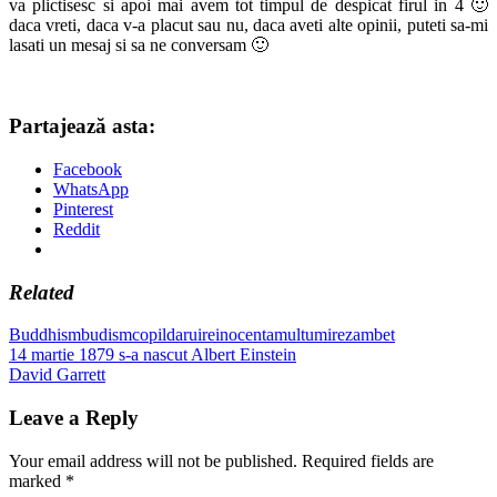
va plictisesc si apoi mai avem tot timpul de despicat firul in 4 🙂
daca vreti, daca v-a placut sau nu, daca aveti alte opinii, puteti sa-mi
lasati un mesaj si sa ne conversam 🙂
Partajează asta:
Facebook
WhatsApp
Pinterest
Reddit
Related
Buddhism
budism
copil
daruire
inocenta
multumire
zambet
Post
Previous
14 martie 1879 s-a nascut Albert Einstein
Post:
Next
David Garrett
navigation
Post:
Leave a Reply
Your email address will not be published.
Required fields are
marked
*