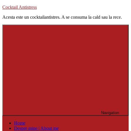
Skip
Cocktail Antistress
to
Acesta este un cocktailantistres. A se consuma la cald sau la rece.
content
Navigation
Home
Despre mine | About me