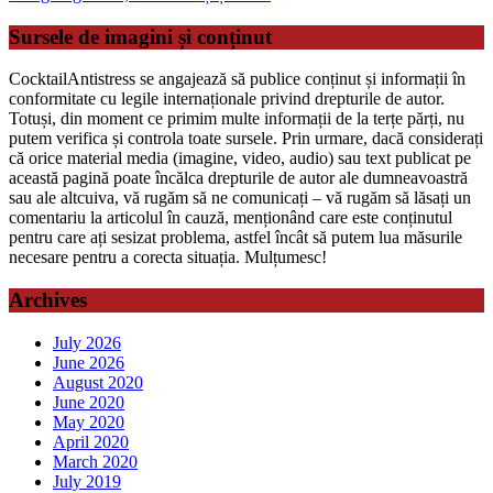
Sursele de imagini și conținut
CocktailAntistress se angajează să publice conținut și informații în
conformitate cu legile internaționale privind drepturile de autor.
Totuși, din moment ce primim multe informații de la terțe părți, nu
putem verifica și controla toate sursele. Prin urmare, dacă considerați
că orice material media (imagine, video, audio) sau text publicat pe
această pagină poate încălca drepturile de autor ale dumneavoastră
sau ale altcuiva, vă rugăm să ne comunicați – vă rugăm să lăsați un
comentariu la articolul în cauză, menționând care este conținutul
pentru care ați sesizat problema, astfel încât să putem lua măsurile
necesare pentru a corecta situația. Mulțumesc!
Archives
July 2026
June 2026
August 2020
June 2020
May 2020
April 2020
March 2020
July 2019