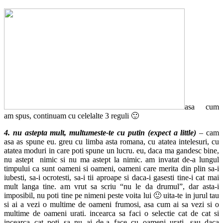
asa cum
am spus, continuam cu celelalte 3 reguli 🙂
4.
nu astepta mult, multumeste-te cu putin (expect a little)
– cam
asa as spune eu. greu cu limba asta romana, cu atatea intelesuri, cu
atatea moduri in care poti spune un lucru. eu, daca ma gandesc bine,
nu astept nimic si nu ma astept la nimic. am invatat de-a lungul
timpului ca sunt oameni si oameni, oameni care merita din plin sa-i
iubesti, sa-i ocrotesti, sa-i tii aproape si daca-i gasesti tine-i cat mai
mult langa tine. am vrut sa scriu “nu le da drumul”, dar asta-i
imposibil, nu poti tine pe nimeni peste voita lui 🙂 uita-te in jurul tau
si ai a vezi o multime de oameni frumosi, asa cum ai sa vezi si o
multime de oameni urati. incearca sa faci o selectie cat de cat si
incearca cat poti sa nu ai de-a face cu oameni urati. sau daca