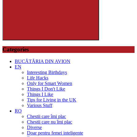
Search
Categories
BUCĂTĂRIA DIN AVION
EN
Interesting Birthdays
Life Hacks
Only for Smart Women
Things I Don't Like
Things I Like
Tips for Living in the UK
Various Stuff
RO
Chestii care îmi plac
Chestii care nu îmi plac
Diverse
Doar pentru femei inteligente