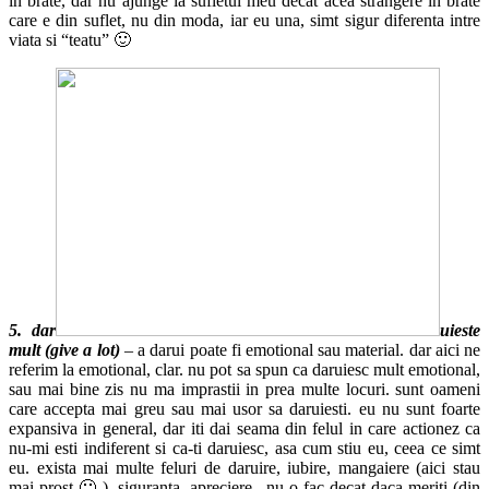
in brate, dar nu ajunge la sufletul meu decat acea strangere in brate
care e din suflet, nu din moda, iar eu una, simt sigur diferenta intre
viata si “teatu” 🙂
5. dar
uieste
mult (give a lot)
– a darui poate fi emotional sau material. dar aici ne
referim la emotional, clar. nu pot sa spun ca daruiesc mult emotional,
sau mai bine zis nu ma imprastii in prea multe locuri. sunt oameni
care accepta mai greu sau mai usor sa daruiesti. eu nu sunt foarte
expansiva in general, dar iti dai seama din felul in care actionez ca
nu-mi esti indiferent si ca-ti daruiesc, asa cum stiu eu, ceea ce simt
eu. exista mai multe feluri de daruire, iubire, mangaiere (aici stau
mai prost 🙂 ), siguranta, apreciere. nu o fac decat daca meriti (din