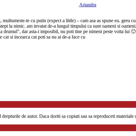
Ariandra
 multumeste-te cu putin (expect a little) – cam asa as spune eu. greu cu 
pt la nimic. am invatat de-a lungul timpului ca sunt oameni si oameni, oa
 da drumul”, dar asta-i imposibil, nu poti tine pe nimeni peste voita lui 
e cat si incearca cat poti sa nu ai de-a face cu
repturile de autor. Daca doriti sa copiati sau sa reproduceti materiale co