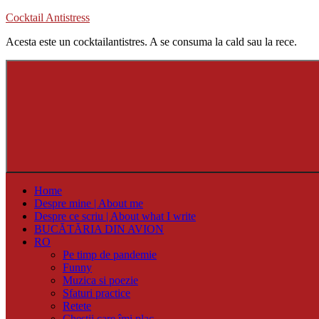
Skip
Cocktail Antistress
to
Acesta este un cocktailantistres. A se consuma la cald sau la rece.
content
Home
Despre mine | About me
Despre ce scriu | About what I write
BUCĂTĂRIA DIN AVION
RO
Pe timp de pandemie
Funny
Muzica si poezie
Sfaturi practice
Retete
Chestii care îmi plac