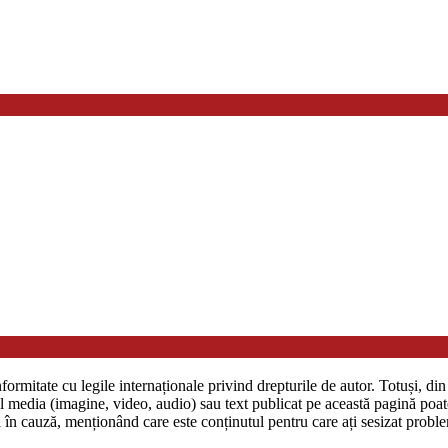
formitate cu legile internaționale privind drepturile de autor. Totuși, d
ial media (imagine, video, audio) sau text publicat pe această pagină poa
în cauză, menționând care este conținutul pentru care ați sesizat proble