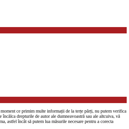
in moment ce primim multe informații de la terțe părți, nu putem verifica
te încălca drepturile de autor ale dumneavoastră sau ale altcuiva, vă
ma, astfel încât să putem lua măsurile necesare pentru a corecta