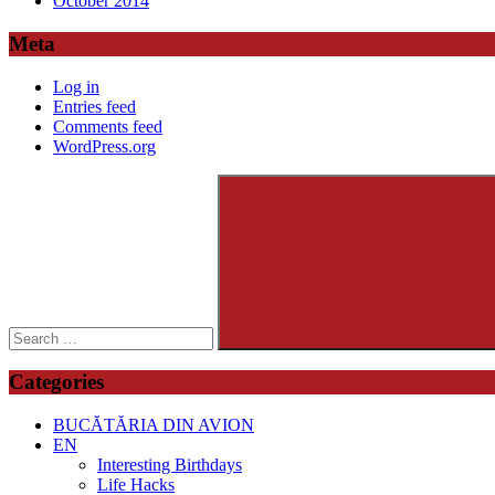
October 2014
Meta
Log in
Entries feed
Comments feed
WordPress.org
Search
for:
Search
Categories
BUCĂTĂRIA DIN AVION
EN
Interesting Birthdays
Life Hacks