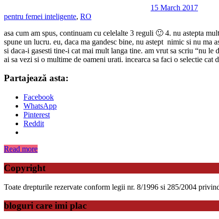
15 March 2017
pentru femei inteligente
,
RO
asa cum am spus, continuam cu celelalte 3 reguli 🙂 4. nu astepta mult,
spune un lucru. eu, daca ma gandesc bine, nu astept nimic si nu ma aste
si daca-i gasesti tine-i cat mai mult langa tine. am vrut sa scriu “nu le
ai sa vezi si o multime de oameni urati. incearca sa faci o selectie cat d
Partajează asta:
Facebook
WhatsApp
Pinterest
Reddit
Read more
Copyright
Toate drepturile rezervate conform legii nr. 8/1996 si 285/2004 privind d
bloguri care imi plac