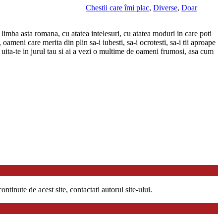
Chestii care îmi plac
,
Diverse
,
Doar
limba asta romana, cu atatea intelesuri, cu atatea moduri in care poti
meni care merita din plin sa-i iubesti, sa-i ocrotesti, sa-i tii aproape
 uita-te in jurul tau si ai a vezi o multime de oameni frumosi, asa cum
ntinute de acest site, contactati autorul site-ului.