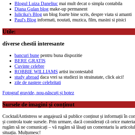
Blogul Luiza Daneliuc
mai mult decat o simpla contabila
Diana Gulan blog
make-up permanent
Iulicika's Blog
un blog foarte bine scris, despre viata si amanti
Paul's Blog
informati, noutati, muzica, film, masini si pisici
Utile:
diverse chestii interesante
bancuri bune
pentru buna dispozitie
BERE GRATIS
Cuvinte celebre
ROBBIE WILLIAMS
artist incontestabil
study abroad
daca vrei sa studiezi in strainatate, click aici!
zile de nastere celebritati
Fotograf gravide, nou-născuți și botez
Sursele de imagini și conținut
CocktailAntistress se angajează să publice conținut și informații în con
și controla toate sursele. Prin urmare, dacă considerați că orice mater
rugăm să ne comunicați – vă rugăm să lăsați un comentariu la articolul 
situația. Mulțumesc!