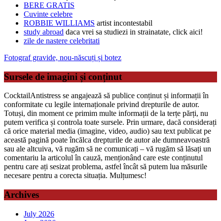
BERE GRATIS
Cuvinte celebre
ROBBIE WILLIAMS
artist incontestabil
study abroad
daca vrei sa studiezi in strainatate, click aici!
zile de nastere celebritati
Fotograf gravide, nou-născuți și botez
Sursele de imagini și conținut
CocktailAntistress se angajează să publice conținut și informații în
conformitate cu legile internaționale privind drepturile de autor.
Totuși, din moment ce primim multe informații de la terțe părți, nu
putem verifica și controla toate sursele. Prin urmare, dacă considerați
că orice material media (imagine, video, audio) sau text publicat pe
această pagină poate încălca drepturile de autor ale dumneavoastră
sau ale altcuiva, vă rugăm să ne comunicați – vă rugăm să lăsați un
comentariu la articolul în cauză, menționând care este conținutul
pentru care ați sesizat problema, astfel încât să putem lua măsurile
necesare pentru a corecta situația. Mulțumesc!
Archives
July 2026