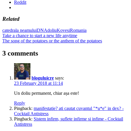
Reddit
Related
catedrala neamului
DNA
doliu
Kovesi
Romania
Post
Previous
Take a chance to start a new life anytime
Post:
Next
The song of the potatoes or the anthem of the potatoes
navigation
Post:
3 comments
bloguluicre
says:
23 February 2018 at 11:14
Un doliu permanent, chiar așa este!
Reply
Pingback:
manifestatie? ati cautat cuvantul "*u*e" in dex? -
Cocktail Antistress
Pingback:
Sistem infirm, suflete infirme si infime - Cocktail
Antistress