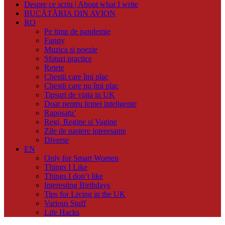
Despre ce scriu | About what I write
BUCĂTĂRIA DIN AVION
RO
Pe timp de pandemie
Funny
Muzica si poezie
Sfaturi practice
Retete
Chestii care îmi plac
Chestii care nu îmi plac
Tipsuri de viata in UK
Doar pentru femei inteligente
Raposatu’
Regi, Regine si Vagine
Zile de nastere interesante
Diverse
EN
Only for Smart Women
Things I Like
Things I don’t like
Interesting Birthdays
Tips for Living in the UK
Various Stuff
Life Hacks