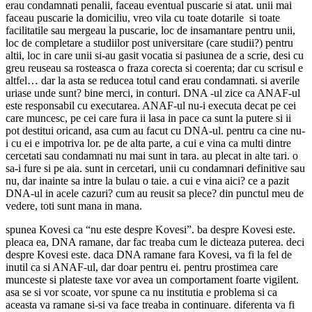
erau condamnati penalii, faceau eventual puscarie si atat. unii mai
faceau puscarie la domiciliu, vreo vila cu toate dotarile si toate
facilitatile sau mergeau la puscarie, loc de insamantare pentru unii,
loc de completare a studiilor post universitare (care studii?) pentru
altii, loc in care unii si-au gasit vocatia si pasiunea de a scrie, desi cu
greu reuseau sa rosteasca o fraza corecta si coerenta; dar cu scrisul e
altfel… dar la asta se reducea totul cand erau condamnati. si averile
uriase unde sunt? bine merci, in conturi. DNA -ul zice ca ANAF-ul
este responsabil cu executarea. ANAF-ul nu-i executa decat pe cei
care muncesc, pe cei care fura ii lasa in pace ca sunt la putere si ii
pot destitui oricand, asa cum au facut cu DNA-ul. pentru ca cine nu-
i cu ei e impotriva lor. pe de alta parte, a cui e vina ca multi dintre
cercetati sau condamnati nu mai sunt in tara. au plecat in alte tari. o
sa-i fure si pe aia. sunt in cercetari, unii cu condamnari definitive sau
nu, dar inainte sa intre la bulau o taie. a cui e vina aici? ce a pazit
DNA-ul in acele cazuri? cum au reusit sa plece? din punctul meu de
vedere, toti sunt mana in mana.
spunea Kovesi ca “nu este despre Kovesi”. ba despre Kovesi este.
pleaca ea, DNA ramane, dar fac treaba cum le dicteaza puterea. deci
despre Kovesi este. daca DNA ramane fara Kovesi, va fi la fel de
inutil ca si ANAF-ul, dar doar pentru ei. pentru prostimea care
munceste si plateste taxe vor avea un comportament foarte vigilent.
asa se si vor scoate, vor spune ca nu institutia e problema si ca
aceasta va ramane si-si va face treaba in continuare. diferenta va fi