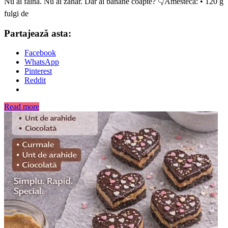
Nu ai făină. Nu ai zahăr. Dar ai banane coapte? 👇Amestecă: • 120 g
fulgi de
Partajează asta:
Facebook
WhatsApp
Pinterest
Reddit
Read more