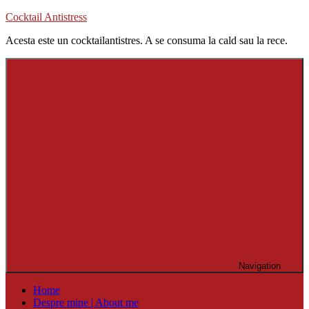
Skip
Cocktail Antistress
to
Acesta este un cocktailantistres. A se consuma la cald sau la rece.
content
Navigation
Home
Despre mine | About me