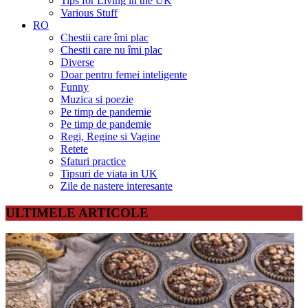
Tips for Living in the UK
Various Stuff
RO
Chestii care îmi plac
Chestii care nu îmi plac
Diverse
Doar pentru femei inteligente
Funny
Muzica si poezie
Pe timp de pandemie
Pe timp de pandemie
Regi, Regine si Vagine
Retete
Sfaturi practice
Tipsuri de viata in UK
Zile de nastere interesante
ULTIMELE ARTICOLE