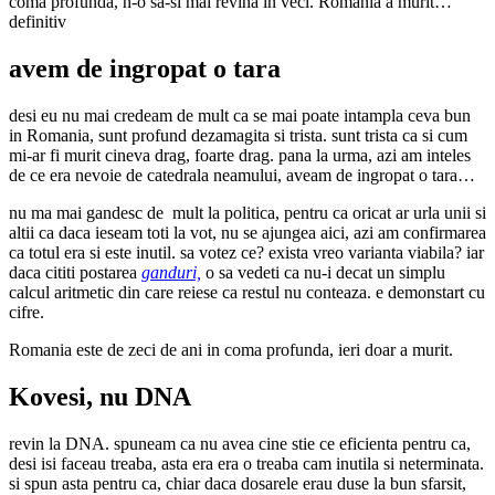
coma profunda, n-o sa-si mai revina in veci. Romania a murit…
definitiv
avem de ingropat o tara
desi eu nu mai credeam de mult ca se mai poate intampla ceva bun
in Romania, sunt profund dezamagita si trista. sunt trista ca si cum
mi-ar fi murit cineva drag, foarte drag. pana la urma, azi am inteles
de ce era nevoie de catedrala neamului, aveam de ingropat o tara…
nu ma mai gandesc de mult la politica, pentru ca oricat ar urla unii si
altii ca daca ieseam toti la vot, nu se ajungea aici, azi am confirmarea
ca totul era si este inutil. sa votez ce? exista vreo varianta viabila? iar
daca cititi postarea
ganduri,
o sa vedeti ca nu-i decat un simplu
calcul aritmetic din care reiese ca restul nu conteaza. e demonstart cu
cifre.
Romania este de zeci de ani in coma profunda, ieri doar a murit.
Kovesi, nu DNA
revin la DNA. spuneam ca nu avea cine stie ce eficienta pentru ca,
desi isi faceau treaba, asta era era o treaba cam inutila si neterminata.
si spun asta pentru ca, chiar daca dosarele erau duse la bun sfarsit,