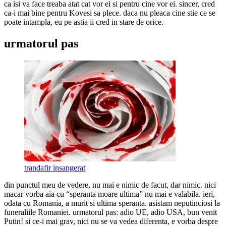
ca isi va face treaba atat cat vor ei si pentru cine vor ei. sincer, cred
ca-i mai bine pentru Kovesi sa plece. daca nu pleaca cine stie ce se
poate intampla, eu pe astia ii cred in stare de orice.
urmatorul pas
trandafir insangerat
din punctul meu de vedere, nu mai e nimic de facut, dar nimic. nici
macar vorba aia cu “speranta moare ultima” nu mai e valabila. ieri,
odata cu Romania, a murit si ultima speranta. asistam neputinciosi la
funeraliile Romaniei. urmatorul pas: adio UE, adio USA, bun venit
Putin! si ce-i mai grav, nici nu se va vedea diferenta, e vorba despre