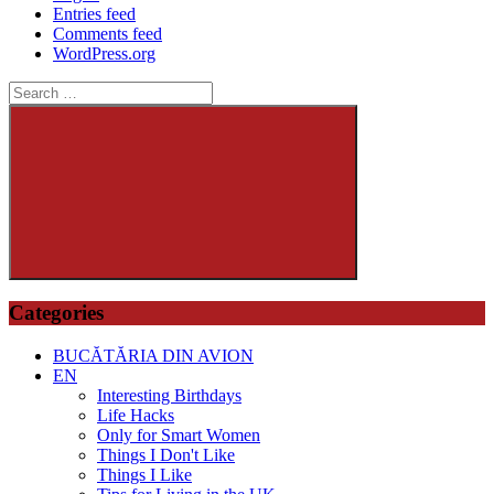
Entries feed
Comments feed
WordPress.org
Search
for:
Search
Categories
BUCĂTĂRIA DIN AVION
EN
Interesting Birthdays
Life Hacks
Only for Smart Women
Things I Don't Like
Things I Like