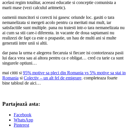
acelasi regim totalitar, aceeasi educatie si conceptie comunista a
marii mase (vezi calculul aritmetic).
oamenii muncitori si corecti isi gasesc oriunde loc. gasiti o tara
nemanelizata si mergeti acolo pentru ca meritati mai mult, iar
satisfactiile sunt multiple. pana nu traiesti intr-o tara nemanelizata nu
ai cum sa stii care-i diferenta. in vacante de doua saptamani nu
realizezi de fapt ca este o prapastie, un hau de multi ani si multe
generatii intre unii si altii.
dar pana la urma e alegerea fiecaruia si fiecare isi contorizeaza pasii
lui daca vrea sau ai altora pentru ca e obligat… cred cu tarie ca sunt
singurele optiuni…
mai cititi si
95% motive sa pleci din Romania vs 5% motive sa stai in
Romania
si
Colectiv – un alt fel de emigrare
. completeaza foarte
bine tabloul de aici…
Partajează asta:
Facebook
WhatsApp
Pinterest