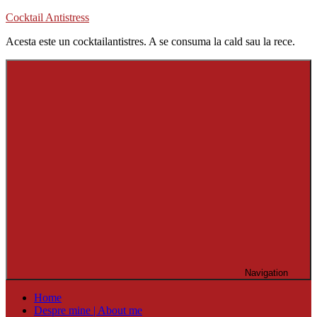
Skip
Cocktail Antistress
to
Acesta este un cocktailantistres. A se consuma la cald sau la rece.
content
Navigation
Home
Despre mine | About me