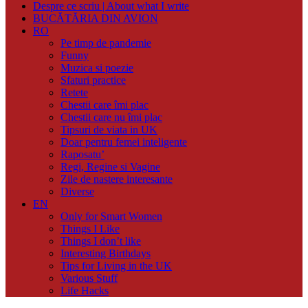
Despre ce scriu | About what I write
BUCĂTĂRIA DIN AVION
RO
Pe timp de pandemie
Funny
Muzica si poezie
Sfaturi practice
Retete
Chestii care îmi plac
Chestii care nu îmi plac
Tipsuri de viata in UK
Doar pentru femei inteligente
Raposatu’
Regi, Regine si Vagine
Zile de nastere interesante
Diverse
EN
Only for Smart Women
Things I Like
Things I don’t like
Interesting Birthdays
Tips for Living in the UK
Various Stuff
Life Hacks