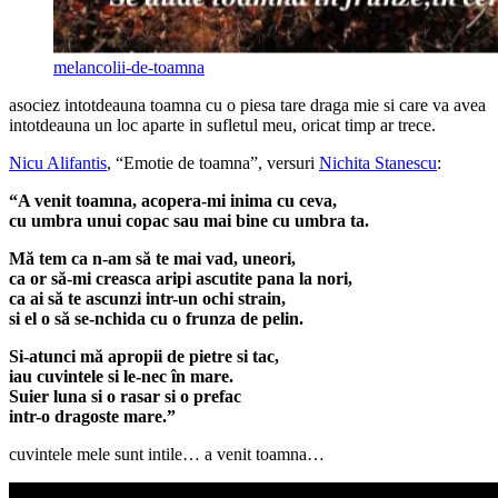
melancolii-de-toamna
asociez intotdeauna toamna cu o piesa tare draga mie si care va avea
intotdeauna un loc aparte in sufletul meu, oricat timp ar trece.
Nicu Alifantis
, “Emotie de toamna”, versuri
Nichita Stanescu
:
“A venit toamna, acopera-mi inima cu ceva,
cu umbra unui copac sau mai bine cu umbra ta.
Mă tem ca n-am să te mai vad, uneori,
ca or să-mi creasca aripi ascutite pana la nori,
ca ai să te ascunzi intr-un ochi strain,
si el o să se-nchida cu o frunza de pelin.
Si-atunci mă apropii de pietre si tac,
iau cuvintele si le-nec în mare.
Suier luna si o rasar si o prefac
intr-o dragoste mare.”
cuvintele mele sunt intile… a venit toamna…