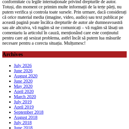
conformitate cu legile internaționale privind drepturile de autor.
Totuși, din moment ce primim multe informații de la terțe părți, nu
putem verifica și controla toate sursele. Prin urmare, dacă considerați
că orice material media (imagine, video, audio) sau text publicat pe
această pagină poate încălca drepturile de autor ale dumneavoastră
sau ale altcuiva, vă rugăm să ne comunicați – vă rugăm să lăsați un
comentariu la articolul în cauză, menționând care este conținutul
pentru care ați sesizat problema, astfel încât să putem lua măsurile
necesare pentru a corecta situația. Mulțumesc!
Archives
July 2026
June 2026
August 2020
June 2020
May 2020
April 2020
March 2020
July 2019
April 2019
September 2018
August 2018
July 2018
June 2018