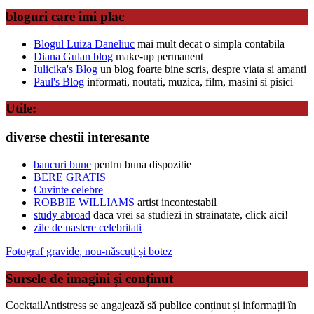
bloguri care imi plac
Blogul Luiza Daneliuc
mai mult decat o simpla contabila
Diana Gulan blog
make-up permanent
Iulicika's Blog
un blog foarte bine scris, despre viata si amanti
Paul's Blog
informati, noutati, muzica, film, masini si pisici
Utile:
diverse chestii interesante
bancuri bune
pentru buna dispozitie
BERE GRATIS
Cuvinte celebre
ROBBIE WILLIAMS
artist incontestabil
study abroad
daca vrei sa studiezi in strainatate, click aici!
zile de nastere celebritati
Fotograf gravide, nou-născuți și botez
Sursele de imagini și conținut
CocktailAntistress se angajează să publice conținut și informații în