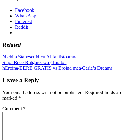
Facebook
WhatsApp
Pinterest
Reddit
Related
Nichita Stanescu
Nicu Alifantis
toamna
Post
Previous
Supă Rece Bulgărească (Tarator)
Post:
Next
hEroina/BERE GRATIS vs Eroina mea/Carla’s Dreams
navigation
Post:
Leave a Reply
Your email address will not be published.
Required fields are
marked
*
Comment
*