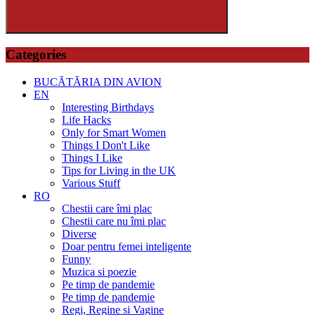
Search
Categories
BUCĂTĂRIA DIN AVION
EN
Interesting Birthdays
Life Hacks
Only for Smart Women
Things I Don't Like
Things I Like
Tips for Living in the UK
Various Stuff
RO
Chestii care îmi plac
Chestii care nu îmi plac
Diverse
Doar pentru femei inteligente
Funny
Muzica si poezie
Pe timp de pandemie
Pe timp de pandemie
Regi, Regine si Vagine