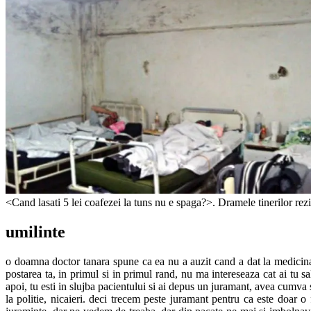
<Cand lasati 5 lei coafezei la tuns nu e spaga?>. Dramele tinerilor rezi
umilinte
o doamna doctor tanara spune ca ea nu a auzit cand a dat la medicina c
postarea ta, in primul si in primul rand, nu ma intereseaza cat ai tu sal
apoi, tu esti in slujba pacientului si ai depus un juramant, avea cumva s
la politie, nicaieri. deci trecem peste juramant pentru ca este doar o f