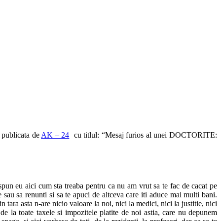
i publicata de
AK – 24
cu titlul: “Mesaj furios al unei DOCTORITE:
 spun eu aici cum sta treaba pentru ca nu am vrut sa te fac de cacat pe
te sau sa renunti si sa te apuci de altceva care iti aduce mai multi bani.
ra asta n-are nicio valoare la noi, nici la medici, nici la justitie, nici
in de la toate taxele si impozitele platite de noi astia, care nu depunem