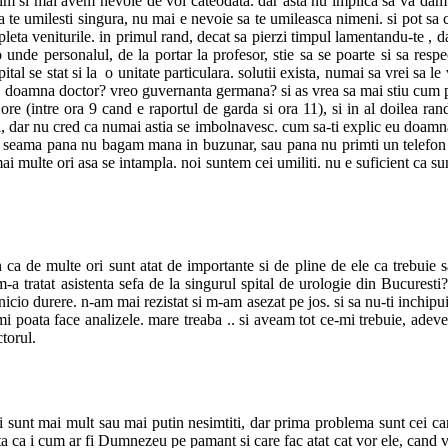
 si mai avem nevoie de voi cateodata. dar asta nu implica sa va dam spag
 te umilesti singura, nu mai e nevoie sa te umileasca nimeni. si pot sa cr
ompleta veniturile. in primul rand, decat sa pierzi timpul lamentandu-te , d
 unde personalul, de la portar la profesor, stie sa se poarte si sa respe
ital se stat si la o unitate particulara. solutii exista, numai sa vrei sa le v
ne, doamna doctor? vreo guvernanta germana? si as vrea sa mai stiu cum pan
ore (intre ora 9 cand e raportul de garda si ora 11), si in al doilea ra
asta, dar nu cred ca numai astia se imbolnavesc. cum sa-ti explic eu doamna
n seama pana nu bagam mana in buzunar, sau pana nu primti un telefon c
ai multe ori asa se intampla. noi suntem cei umiliti. nu e suficient ca s
 ca de multe ori sunt atat de importante si de pline de ele ca trebuie sa
 m-a tratat asistenta sefa de la singurul spital de urologie din Bucures
nicio durere. n-am mai rezistat si m-am asezat pe jos. si sa nu-ti inchip
mi poata face analizele. mare treaba .. si aveam tot ce-mi trebuie, adever
ctorul.
 sunt mai mult sau mai putin nesimtiti, dar prima problema sunt cei care
ta ca i cum ar fi Dumnezeu pe pamant si care fac atat cat vor ele, cand vo