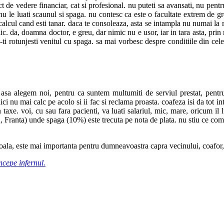
t de vedere financiar, cat si profesional. nu puteti sa avansati, nu pent
nu le luati scaunul si spaga. nu contesc ca este o facultate extrem de gr
 calcul cand esti tanar. daca te consoleaza, asta se intampla nu numai la m
dic. da, doamna doctor, e greu, dar nimic nu e usor, iar in tara asta, prin 
a-ti rotunjesti venitul cu spaga. sa mai vorbesc despre conditiile din cele
 asa alegem noi, pentru ca suntem multumiti de serviul prestat, pentru
ci nu mai calc pe acolo si ii fac si reclama proasta. coafeza isi da tot i
xe. voi, cu sau fara pacienti, va luati salariul, mic, mare, oricum il lua
, Franta) unde spaga (10%) este trecuta pe nota de plata. nu stiu ce compa
ala, este mai importanta pentru dumneavoastra capra vecinului, coafor, 
ncepe infernul.