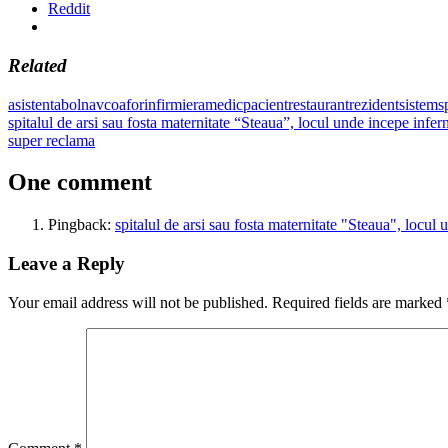
Reddit
Related
asistenta
bolnav
coafor
infirmiera
medic
pacient
restaurant
rezident
sistem
s
Post
Previous
spitalul de arsi sau fosta maternitate “Steaua”, locul unde incepe infer
Post:
Next
super reclama
navigation
Post:
One comment
Pingback:
spitalul de arsi sau fosta maternitate "Steaua", locul 
Leave a Reply
Your email address will not be published.
Required fields are marked