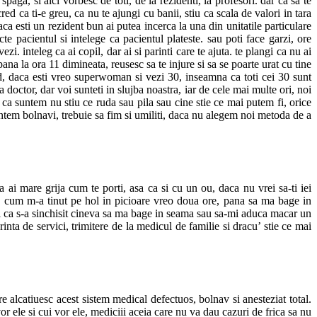
a, si aici vorbesc de toti, de la rezidenti, la profesori. dar ca sa te
ed ca ti-e greu, ca nu te ajungi cu banii, stiu ca scala de valori in tara
aca esti un rezident bun ai putea incerca la una din unitatile particulare
cte pacientul si intelege ca pacientul plateste. sau poti face garzi, ore
ezi. inteleg ca ai copil, dar ai si parinti care te ajuta. te plangi ca nu ai
a la ora 11 dimineata, reusesc sa te injure si sa se poarte urat cu tine
nd, daca esti vreo superwoman si vezi 30, inseamna ca toti cei 30 sunt
 doctor, dar voi sunteti in slujba noastra, iar de cele mai multe ori, noi
a suntem nu stiu ce ruda sau pila sau cine stie ce mai putem fi, orice
untem bolnavi, trebuie sa fim si umiliti, daca nu alegem noi metoda de a
 ai mare grija cum te porti, asa ca si cu un ou, daca nu vrei sa-ti iei
ti? cum m-a tinut pe hol in picioare vreo doua ore, pana sa ma bage in
ui ca s-a sinchisit cineva sa ma bage in seama sau sa-mi aduca macar un
inta de servici, trimitere de la medicul de familie si dracu’ stie ce mai
 alcatiuesc acest sistem medical defectuos, bolnav si anesteziat total.
r ele si cui vor ele, mediciii aceia care nu va dau cazuri de frica sa nu