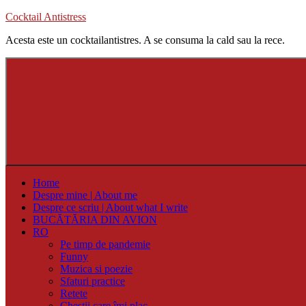
Skip
Cocktail Antistress
to
Acesta este un cocktailantistres. A se consuma la cald sau la rece.
content
Home
Despre mine | About me
Despre ce scriu | About what I write
BUCĂTĂRIA DIN AVION
RO
Pe timp de pandemie
Funny
Muzica si poezie
Sfaturi practice
Retete
Chestii care îmi plac