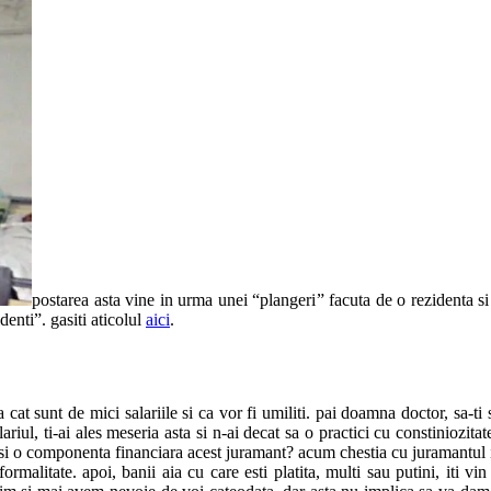
postarea asta vine in urma unei “plangeri” facuta de o rezidenta s
denti”. gasiti aticolul
aici
.
at sunt de mici salariile si ca vor fi umiliti. pai doamna doctor, sa-ti
ariul, ti-ai ales meseria asta si n-ai decat sa o practici cu constiniozita
i o componenta financiara acest juramant? acum chestia cu juramantul in ta
ormalitate. apoi, banii aia cu care esti platita, multi sau putini, iti v