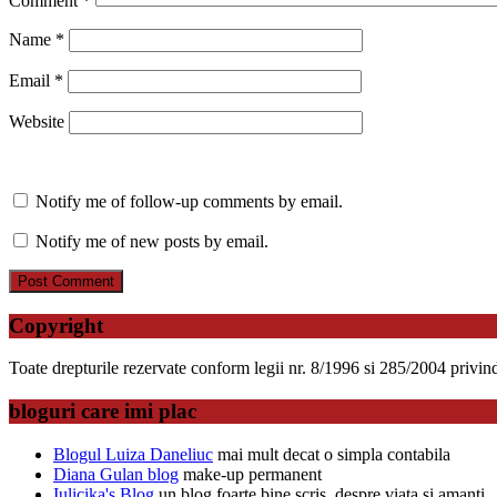
Comment
*
Name
*
Email
*
Website
Notify me of follow-up comments by email.
Notify me of new posts by email.
Copyright
Toate drepturile rezervate conform legii nr. 8/1996 si 285/2004 privind d
bloguri care imi plac
Blogul Luiza Daneliuc
mai mult decat o simpla contabila
Diana Gulan blog
make-up permanent
Iulicika's Blog
un blog foarte bine scris, despre viata si amanti