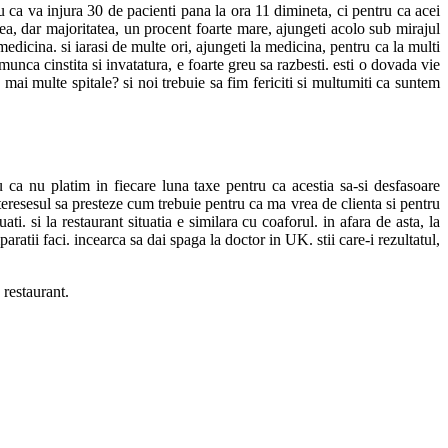
ru ca va injura 30 de pacienti pana la ora 11 dimineta, ci pentru ca acei
ea, dar majoritatea, un procent foarte mare, ajungeti acolo sub mirajul
edicina. si iarasi de multe ori, ajungeti la medicina, pentru ca la multi
munca cinstita si invatatura, e foarte greu sa razbesti. esti o dovada vie
 mai multe spitale? si noi trebuie sa fim fericiti si multumiti ca suntem
 ca nu platim in fiecare luna taxe pentru ca acestia sa-si desfasoare
nteresesul sa presteze cum trebuie pentru ca ma vrea de clienta si pentru
ti. si la restaurant situatia e similara cu coaforul. in afara de asta, la
ratii faci. incearca sa dai spaga la doctor in UK. stii care-i rezultatul,
restaurant.