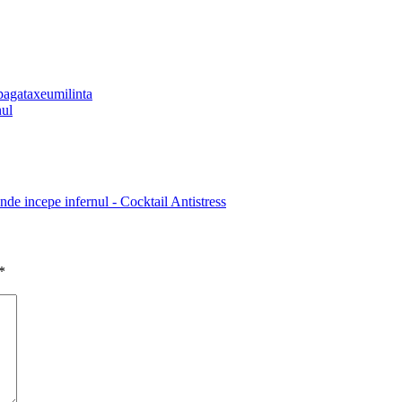
paga
taxe
umilinta
nul
unde incepe infernul - Cocktail Antistress
*