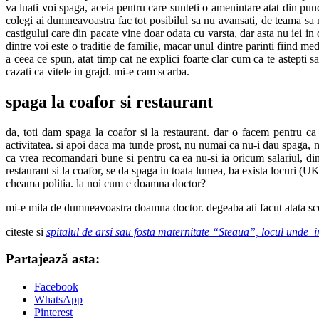
va luati voi spaga, aceia pentru care sunteti o amenintare atat din punc
colegi ai dumneavoastra fac tot posibilul sa nu avansati, de teama sa 
castigului care din pacate vine doar odata cu varsta, dar asta nu iei in
dintre voi este o traditie de familie, macar unul dintre parinti fiind me
a ceea ce spun, atat timp cat ne explici foarte clar cum ca te astepti s
cazati ca vitele in grajd. mi-e cam scarba.
spaga la coafor si restaurant
da, toti dam spaga la coafor si la restaurant. dar o facem pentru ca
activitatea. si apoi daca ma tunde prost, nu numai ca nu-i dau spaga, ni
ca vrea recomandari bune si pentru ca ea nu-si ia oricum salariul, din ta
restaurant si la coafor, se da spaga in toata lumea, ba exista locuri (UK
cheama politia. la noi cum e doamna doctor?
mi-e mila de dumneavoastra doamna doctor. degeaba ati facut atata sco
citeste si
spitalul de arsi sau fosta maternitate “Steaua”, locul unde i
Partajează asta:
Facebook
WhatsApp
Pinterest