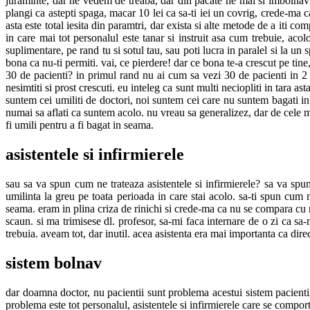
juraminte, dar ne vedem de treaba, dar din pacate ne mai si imbolnavim
plangi ca astepti spaga, macar 10 lei ca sa-ti iei un covrig, crede-ma ca
asta este total iesita din paramtri, dar exista si alte metode de a iti c
in care mai tot personalul este tanar si instruit asa cum trebuie, acolo
suplimentare, pe rand tu si sotul tau, sau poti lucra in paralel si la un sp
bona ca nu-ti permiti. vai, ce pierdere! dar ce bona te-a crescut pe ti
30 de pacienti? in primul rand nu ai cum sa vezi 30 de pacienti in 2 
nesimtiti si prost crescuti. eu inteleg ca sunt multi neciopliti in tara 
suntem cei umiliti de doctori, noi suntem cei care nu suntem bagati i
numai sa aflati ca suntem acolo. nu vreau sa generalizez, dar de cele m
fi umili pentru a fi bagat in seama.
asistentele si infirmierele
sau sa va spun cum ne trateaza asistentele si infirmierele? sa va spun
umilinta la greu pe toata perioada in care stai acolo. sa-ti spun cum
seama. eram in plina criza de rinichi si crede-ma ca nu se compara cu 
scaun. si ma trimisese dl. profesor, sa-mi faca internare de o zi ca sa-
trebuia. aveam tot, dar inutil. acea asistenta era mai importanta ca dire
sistem bolnav
dar doamna doctor, nu pacientii sunt problema acestui sistem pacientii
problema este tot personalul, asistentele si infirmierele care se compor