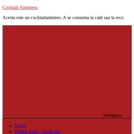
Skip
Cocktail Antistress
to
Acesta este un cocktailantistres. A se consuma la cald sau la rece.
content
Navigation
Home
Despre mine | About me