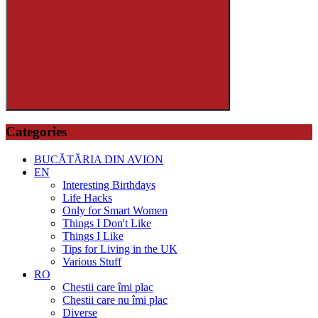
for:
Search
Categories
BUCĂTĂRIA DIN AVION
EN
Interesting Birthdays
Life Hacks
Only for Smart Women
Things I Don't Like
Things I Like
Tips for Living in the UK
Various Stuff
RO
Chestii care îmi plac
Chestii care nu îmi plac
Diverse