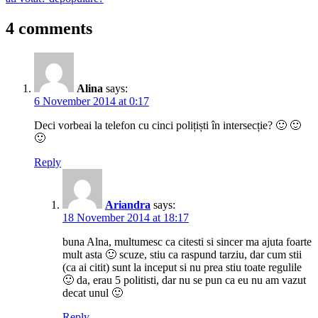
navigation
Post:
4 comments
Alina
says:
6 November 2014 at 0:17
Deci vorbeai la telefon cu cinci polițiști în intersecție? 🙂 🙂
🙂
Reply
Ariandra
says:
18 November 2014 at 18:17
buna Alna, multumesc ca citesti si sincer ma ajuta foarte
mult asta 🙂 scuze, stiu ca raspund tarziu, dar cum stii
(ca ai citit) sunt la inceput si nu prea stiu toate regulile
🙂 da, erau 5 politisti, dar nu se pun ca eu nu am vazut
decat unul 🙂
Reply