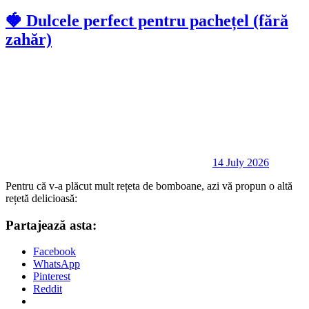
🍓 Dulcele perfect pentru pachețel (fără
zahăr)
14 July 2026
Pentru că v-a plăcut mult rețeta de bomboane, azi vă propun o altă
rețetă delicioasă:
Partajează asta:
Facebook
WhatsApp
Pinterest
Reddit