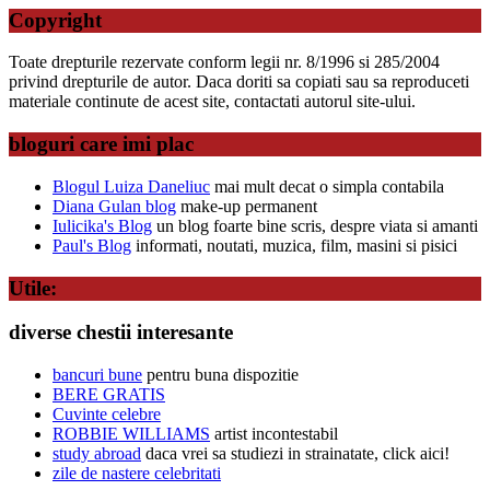
Copyright
Toate drepturile rezervate conform legii nr. 8/1996 si 285/2004
privind drepturile de autor. Daca doriti sa copiati sau sa reproduceti
materiale continute de acest site, contactati autorul site-ului.
bloguri care imi plac
Blogul Luiza Daneliuc
mai mult decat o simpla contabila
Diana Gulan blog
make-up permanent
Iulicika's Blog
un blog foarte bine scris, despre viata si amanti
Paul's Blog
informati, noutati, muzica, film, masini si pisici
Utile:
diverse chestii interesante
bancuri bune
pentru buna dispozitie
BERE GRATIS
Cuvinte celebre
ROBBIE WILLIAMS
artist incontestabil
study abroad
daca vrei sa studiezi in strainatate, click aici!
zile de nastere celebritati