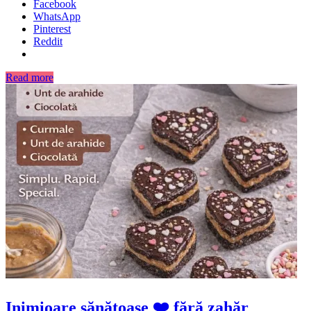
Facebook
WhatsApp
Pinterest
Reddit
Read more
Inimioare sănătoase ❤️ fără zahăr