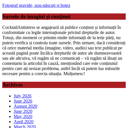
Fotograf gravide, nou-născuți și botez
Sursele de imagini și conținut
CocktailAntistress se angajează să publice conținut și informații în
conformitate cu legile internaționale privind drepturile de autor.
Totuși, din moment ce primim multe informații de la terțe părți, nu
putem verifica și controla toate sursele. Prin urmare, dacă considerați
că orice material media (imagine, video, audio) sau text publicat pe
această pagină poate încălca drepturile de autor ale dumneavoastră
sau ale altcuiva, vă rugăm să ne comunicați – vă rugăm să lăsați un
comentariu la articolul în cauză, menționând care este conținutul
pentru care ați sesizat problema, astfel încât să putem lua măsurile
necesare pentru a corecta situația. Mulțumesc!
Archives
July 2026
June 2026
August 2020
June 2020
May 2020
April 2020
March 2020