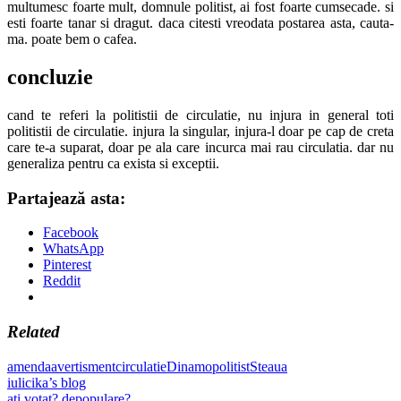
multumesc foarte mult, domnule politist, ai fost foarte cumsecade. si
esti foarte tanar si dragut. daca citesti vreodata postarea asta, cauta-
ma. poate bem o cafea.
concluzie
cand te referi la politistii de circulatie, nu injura in general toti
politistii de circulatie. injura la singular, injura-l doar pe cap de creta
care te-a suparat, doar pe ala care incurca mai rau circulatia. dar nu
generaliza pentru ca exista si exceptii.
Partajează asta:
Facebook
WhatsApp
Pinterest
Reddit
Related
amenda
avertisment
circulatie
Dinamo
politist
Steaua
Post
Previous
iulicika’s blog
Post:
Next
ati votat? depopulare?