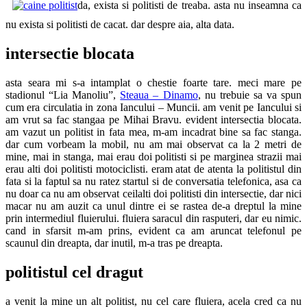
da, exista si politisti de treaba. asta nu inseamna ca
nu exista si politisti de cacat. dar despre aia, alta data.
intersectie blocata
asta seara mi s-a intamplat o chestie foarte tare. meci mare pe
stadionul “Lia Manoliu”,
Steaua – Dinamo
, nu trebuie sa va spun
cum era circulatia in zona Iancului – Muncii. am venit pe Iancului si
am vrut sa fac stangaa pe Mihai Bravu. evident intersectia blocata.
am vazut un politist in fata mea, m-am incadrat bine sa fac stanga.
dar cum vorbeam la mobil, nu am mai observat ca la 2 metri de
mine, mai in stanga, mai erau doi politisti si pe marginea strazii mai
erau alti doi politisti motociclisti. eram atat de atenta la politistul din
fata si la faptul sa nu ratez startul si de conversatia telefonica, asa ca
nu doar ca nu am observat ceilalti doi politisti din intersectie, dar nici
macar nu am auzit ca unul dintre ei se rastea de-a dreptul la mine
prin intermediul fluierului. fluiera saracul din rasputeri, dar eu nimic.
cand in sfarsit m-am prins, evident ca am aruncat telefonul pe
scaunul din dreapta, dar inutil, m-a tras pe dreapta.
politistul cel dragut
a venit la mine un alt politist, nu cel care fluiera, acela cred ca nu