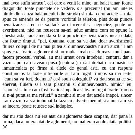
mai avea suflu saracu’. cel care a venit la mine, un baiat tanar, foarte
dragut din toate punctele de vedere. s-a prezentat (nu am inteles
nimic din cauza balamucului din strada) si mi-a cerut actele si mi-a
spus ce amenda se da pentru vorbitul la telefon, plus doua puncte
penalizare. si eu ce sa fac? am incercat sa negociez, poate un
avertisment. nici nu reuseam sa-mi aduc aminte cum se spune la
chestia asta, fara amenda si fara puncte de penalizare. inca o data,
era foarte dragut. “pai, doamna, cum sa va dau doar avertisment?
fluiera colegul de nu mai putea si dumneavoastra nu ati auzit.” i-am
spus ca-i foarte aglomerat si au multa treaba si dureaza mult pana
facem procesul verbal. au mai urmat ceva intrebari: centura, dar a
vazut apoi ca o aveam pusa (centura ), m-a intrebat daca masina e
inmatriculata pe firma si altele de genul asta. eu am raspuns
constiincios la toate intrebarile si l-am rugat frumos sa ma ierte.
“cum sa va iert, doamna? ce-i spun colegului? va dati seama ce s-a
enervat, fluiera sa-i sara plamanii si dumneavoastra, nimic.” eu:
“spune-i si tu ca am fost foarte simpatica si te-am rugat foarte frumos
si n-ai putut sa ma refuzi.” a zambit si mi-a dat actele inapoi. sincer,
l-am vazut ca s-a imbunat la faza cu advertismentul si atunci am zis
sa incerc, poate reusesc sa-l induplec.
dar nu stiu daca nu era atat de aglomerat daca scapam, dar pana la
urma, daca nu era atat de aglomerat, nu mai erau acolo atatia politisti
🙂