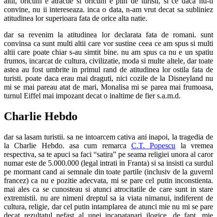
altii, oricum e atractie si oricum e plin de turisti, si ce daca nu-ti
convine, nu ii intereseaza. inca o data, n-am vrut decat sa subliniez
atitudinea lor superioara fata de orice alta natie.
dar sa revenim la atitudinea lor declarata fata de romani. sunt
convinsa ca sunt multi altii care vor sustine ceea ce am spus si multi
altii care poate chiar s-au simtit bine. nu am spus ca nu e un spatiu
frumos, incarcat de cultura, civilizatie, moda si multe altele, dar toate
astea au fost umbrite in primul rand de atitudinea lor ostila fata de
turisti. poate daca erau mai draguti, nici cozile de la Disneyland nu
mi se mai pareau atat de mari, Monalisa mi se parea mai frumoasa,
turnul Eiffel mai impozant decat o inaltime de fier s.a.m.d.
Charlie Hebdo
dar sa lasam turistii. sa ne intoarcem cativa ani inapoi, la tragedia de
la Charlie Hebdo. asa cum remarca
C.T. Popescu
la vremea
respectiva, sa te apuci sa faci “satira” pe seama religiei unora al caror
numar este de 5.000.000 (legal intrati in Franta) si sa insisti ca surdul
pe mormant cand ai semnale din toate partile (inclusiv de la guvernl
francez) ca nu e pozitie adecvata, mi se pare cel putin inconstienta.
mai ales ca se cunosteau si atunci atrocitatile de care sunt in stare
extremistii. nu are nimeni dreptul sa ia viata nimanui, indiferent de
cultura, religie, dar cel putin intamplarea de atunci mie nu mi se pare
decat rezultatul nefast al unei incapatanari ilogice. de fapt, mie