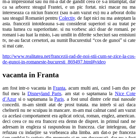
m-a impresionat sau nu mi-a dat de gandit ceea ce s-a intamplat, dar
ca sa arborez steagul Frantei, e un pic fortat. nici macar nu ma
intereseaza ca niciun francez (sau n-am vazut eu) nu a arborat doliu
sau steagul Romaniei pentru
Colectiv
. de fapt nici nu ma asteptam la
asta. francezii intotdeauna s-au considerat superiori si au tratat pe
toata lumea cu superioritate. si nu vorbesc aici doar de romani. pe
romani i-au luat la misto, i-au umilit in diferite scheciuri sau emisiuni
tv, ne-au facut cersetori, au numit Bucurestiul “cos de gunoi” si cate
si mai cate.
http://www.realitatea.net/francezii-rad-de-noi-stii-cum-se-zice-la-cos-
de-gunoi-in-romaneste-bucuresti_869497.html#video
vacanta in Franta
am fost intr-o vacanta in
Franta
, acum multi ani, cand l-am dus pe
fiul meu la
Disneyland Paris
. am stat o saptamana la
Nice Cote
d’Azur
si o saptamana la
Paris
. a fost unul dintre cele mai nasoale
concedii. m-am simtit atat de prost tratata. ma intreb si azi daca
chelnerii nu ne scuipau in mancare. m-am mai calmat cand am vazut
ca acelasi comportament era aplicat oricui, roman, englez, american.
deci ceea ce nu era francez era demn de dispret. in primul rand ne
adresam in engleza si raspundeau in franceza. clar intelegeau, dar
refuzau cu indarjire sa vorbeasca alta limba. am dat-o pe franceza
(am umblat la cutiuta din memorie si m-am descurcat), dar nu a fost