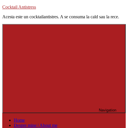
Skip
Cocktail Antistress
to
Acesta este un cocktailantistres. A se consuma la cald sau la rece.
content
Navigation
Home
Despre mine | About me