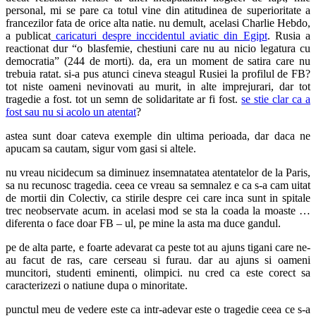
personal, mi se pare ca totul vine din atitudinea de superioritate a
francezilor fata de orice alta natie. nu demult, acelasi Charlie Hebdo,
a publicat
caricaturi despre inccidentul aviatic din Egipt
. Rusia a
reactionat dur “o blasfemie, chestiuni care nu au nicio legatura cu
democratia” (244 de morti). da, era un moment de satira care nu
trebuia ratat. si-a pus atunci cineva steagul Rusiei la profilul de FB?
tot niste oameni nevinovati au murit, in alte imprejurari, dar tot
tragedie a fost. tot un semn de solidaritate ar fi fost.
se stie clar ca a
fost sau nu si acolo un atentat
?
astea sunt doar cateva exemple din ultima perioada, dar daca ne
apucam sa cautam, sigur vom gasi si altele.
nu vreau nicidecum sa diminuez insemnatatea atentatelor de la Paris,
sa nu recunosc tragedia. ceea ce vreau sa semnalez e ca s-a cam uitat
de mortii din Colectiv, ca stirile despre cei care inca sunt in spitale
trec neobservate acum. in acelasi mod se sta la coada la moaste …
diferenta o face doar FB – ul, pe mine la asta ma duce gandul.
pe de alta parte, e foarte adevarat ca peste tot au ajuns tigani care ne-
au facut de ras, care cerseau si furau. dar au ajuns si oameni
muncitori, studenti eminenti, olimpici. nu cred ca este corect sa
caracterizezi o natiune dupa o minoritate.
punctul meu de vedere este ca intr-adevar este o tragedie ceea ce s-a