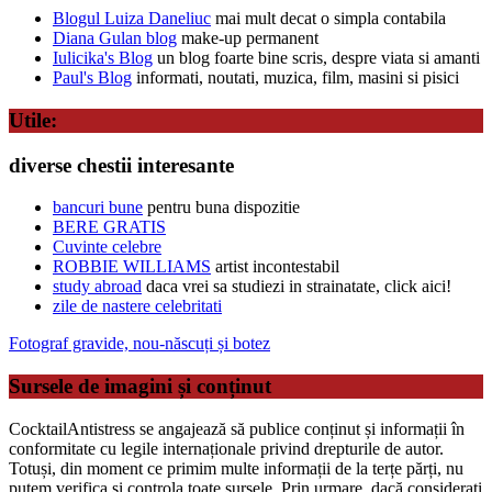
Blogul Luiza Daneliuc
mai mult decat o simpla contabila
Diana Gulan blog
make-up permanent
Iulicika's Blog
un blog foarte bine scris, despre viata si amanti
Paul's Blog
informati, noutati, muzica, film, masini si pisici
Utile:
diverse chestii interesante
bancuri bune
pentru buna dispozitie
BERE GRATIS
Cuvinte celebre
ROBBIE WILLIAMS
artist incontestabil
study abroad
daca vrei sa studiezi in strainatate, click aici!
zile de nastere celebritati
Fotograf gravide, nou-născuți și botez
Sursele de imagini și conținut
CocktailAntistress se angajează să publice conținut și informații în
conformitate cu legile internaționale privind drepturile de autor.
Totuși, din moment ce primim multe informații de la terțe părți, nu
putem verifica și controla toate sursele. Prin urmare, dacă considerați