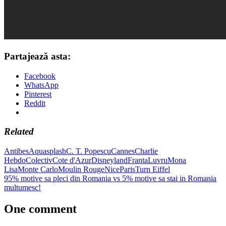
Partajează asta:
Facebook
WhatsApp
Pinterest
Reddit
Related
Antibes
Aquasplash
C. T. Popescu
Cannes
Charlie
Hebdo
Colectiv
Cote d'Azur
Disneyland
Franta
Luvru
Mona
Lisa
Monte Carlo
Moulin Rouge
Nice
Paris
Turn Eiffel
Post
Previous
95% motive sa pleci din Romania vs 5% motive sa stai in Romania
Post:
Next
multumesc!
navigation
Post:
One comment