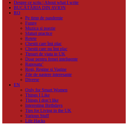
Despre ce scriu | About what I write
BUCĂTĂRIA DIN AVION
RO
Pe timp de pandemie
Funny
Muzica si poezie
Sfaturi practice
Retete
Chestii care îmi plac
Chestii care nu îmi plac
Tipsuri de viata in UK
Doar pentru femei inteligente
Raposatu’
Regi, Regine si Vagine
Zile de nastere interesante
Diverse
EN
Only for Smart Women
Things I Like
Things I don’t like
Interesting Birthdays
Tips for Living in the UK
Various Stuff
Life Hacks