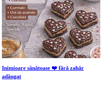
Inimioare sănătoase ❤️ fără zahăr
adăugat