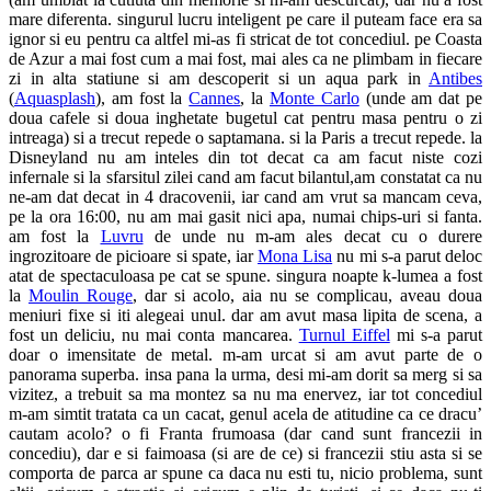
mare diferenta. singurul lucru inteligent pe care il puteam face era sa
ignor si eu pentru ca altfel mi-as fi stricat de tot concediul. pe Coasta
de Azur a mai fost cum a mai fost, mai ales ca ne plimbam in fiecare
zi in alta statiune si am descoperit si un aqua park in
Antibes
(
Aquasplash
), am fost la
Cannes
, la
Monte Carlo
(unde am dat pe
doua cafele si doua inghetate bugetul cat pentru masa pentru o zi
intreaga) si a trecut repede o saptamana. si la Paris a trecut repede. la
Disneyland nu am inteles din tot decat ca am facut niste cozi
infernale si la sfarsitul zilei cand am facut bilantul,am constatat ca nu
ne-am dat decat in 4 dracovenii, iar cand am vrut sa mancam ceva,
pe la ora 16:00, nu am mai gasit nici apa, numai chips-uri si fanta.
am fost la
Luvru
de unde nu m-am ales decat cu o durere
ingrozitoare de picioare si spate, iar
Mona Lisa
nu mi s-a parut deloc
atat de spectaculoasa pe cat se spune. singura noapte k-lumea a fost
la
Moulin Rouge
, dar si acolo, aia nu se complicau, aveau doua
meniuri fixe si iti alegeai unul. dar am avut masa lipita de scena, a
fost un deliciu, nu mai conta mancarea.
Turnul Eiffel
mi s-a parut
doar o imensitate de metal. m-am urcat si am avut parte de o
panorama superba. insa pana la urma, desi mi-am dorit sa merg si sa
vizitez, a trebuit sa ma montez sa nu ma enervez, iar tot concediul
m-am simtit tratata ca un cacat, genul acela de atitudine ca ce dracu’
cautam acolo? o fi Franta frumoasa (dar cand sunt francezii in
concediu), dar e si faimoasa (si are de ce) si francezii stiu asta si se
comporta de parca ar spune ca daca nu esti tu, nicio problema, sunt