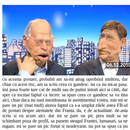
cu aceasta postare, probabil am sa-mi atrag oprobriul multora, dar
chiar cu acest risc, am sa scriu ceea ce gandesc. nu ca nu mi-ar pasa.
imi pasa foarte tare cat de multi sau de putini intrati aici si cititi, dar
sper ca tocmai faptul ca incerc sa spun ceea ce gandesc sa va tina
aici, chiar daca nu sunt intotdeauna in asentimentul vostru. mie mi se
pare un pic (mai mult) aiurea faptul ca s-a umplut zilele astea FB-ul
de postari despre atentatele din Franta. da, e de actualitate. de-asta
scriu si eu acum aici. dar mi se pare un pic prea mult sa ne
schimbam poza de profil, sa punem steagul Frantei, lumanari, sa ne
rugam. mi se pare un pic fortat si neadevarat. nu pot sa spun ca nu