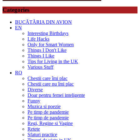
Search
Categories
BUCĂTĂRIA DIN AVION
EN
Interesting Birthdays
Life Hacks
Only for Smart Women
Things I Don't Like
Things I Like
Tips for Living in the UK
Various Stuff
RO
Chestii care îmi plac
Chestii care nu îmi plac
Diverse
Doar pentru femei inteligente
Funny
Muzica si poezie
Pe timp de pandemie
Pe timp de pandemie
Regi, Regine si Vagine
Retete
Sfaturi practice