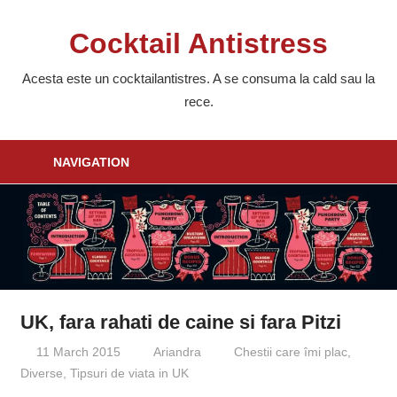
Skip
to
Cocktail Antistress
content
Acesta este un cocktailantistres. A se consuma la cald sau la
rece.
NAVIGATION
UK, fara rahati de caine si fara Pitzi
11 March 2015
Ariandra
Chestii care îmi plac
,
Diverse
,
Tipsuri de viata in UK