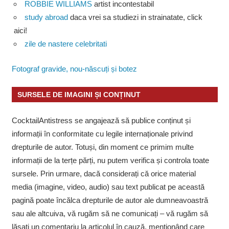
ROBBIE WILLIAMS
artist incontestabil
study abroad
daca vrei sa studiezi in strainatate, click
aici!
zile de nastere celebritati
Fotograf gravide, nou-născuți și botez
SURSELE DE IMAGINI ȘI CONȚINUT
CocktailAntistress se angajează să publice conținut și
informații în conformitate cu legile internaționale privind
drepturile de autor. Totuși, din moment ce primim multe
informații de la terțe părți, nu putem verifica și controla toate
sursele. Prin urmare, dacă considerați că orice material
media (imagine, video, audio) sau text publicat pe această
pagină poate încălca drepturile de autor ale dumneavoastră
sau ale altcuiva, vă rugăm să ne comunicați – vă rugăm să
lăsați un comentariu la articolul în cauză, menționând care