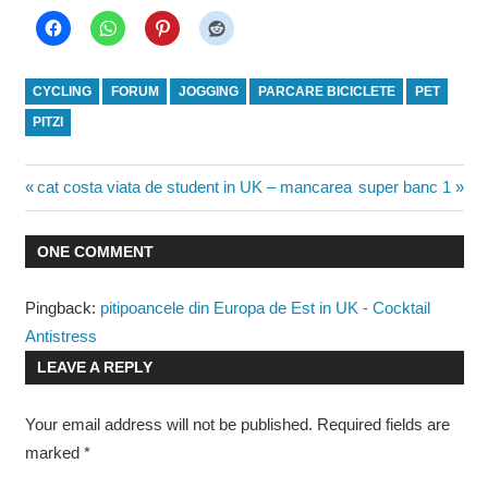
CYCLING
FORUM
JOGGING
PARCARE BICICLETE
PET
PITZI
Post
Previous
Next
cat costa viata de student in UK – mancarea
super banc 1
Post:
Post:
navigation
ONE COMMENT
Pingback:
pitipoancele din Europa de Est in UK - Cocktail
Antistress
LEAVE A REPLY
Your email address will not be published.
Required fields are
marked
*