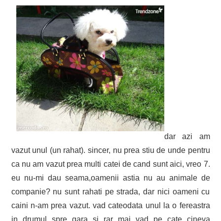
dar azi am
vazut unul (un rahat). sincer, nu prea stiu de unde pentru
ca nu am vazut prea multi catei de cand sunt aici, vreo 7.
eu nu-mi dau seama,oamenii astia nu au animale de
companie? nu sunt rahati pe strada, dar nici oameni cu
caini n-am prea vazut. vad cateodata unul la o fereastra
in drumul spre gara si rar mai vad pe cate cineva