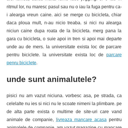
ritmul lor, nu maresc pasul sau nu o iau la fuga pentru ca-
i alearga vreun caine. aici se merge cu bicicleta, chiar
daca ploua mult, n-au nicio treaba. si nici nu alearga
niciun caine dupa roata de la bicicleta. merg pana la
gara cu bicicleta, o suie apoi in tren si apoi mai departe
unde au de mers. la universitate exista loc de parcare
pentru biciclete. la universitate exista loc de
parcare
penru biciclete
.
unde sunt animalutele?
pisici nu am vazut niciuna. vorbesc asa, pe strada, ca
celelalte nu ies si nici nu le scoate nimeni la plimbare. pe
de alta parte exista o multime de site-uri care vand
animale de companie,
livreaza mancare acasa
pentru
animalele de companie. am vazut magazine cu mancare