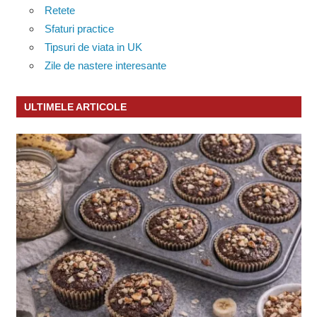
Retete
Sfaturi practice
Tipsuri de viata in UK
Zile de nastere interesante
ULTIMELE ARTICOLE