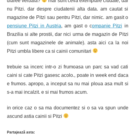
diaree verbala?
mai sunt ceva exemplare ciudate, dar
nu Pitzi. dar despre ciudatenii alta data. am cautat si
magazine de Pitzi sau pentru Pitzi, dar nimic. am gasit o
pensiune Pitzi in Austria
, am gast o c
ompanie Pitzi
in
Brazilia si alte prostii, dar nici urma de magazin de Pitzi
(cum sunt magazinele de animale). asta aici ca la noi
Pitzi umbla libere ca si cainii comunitari
trebuie sa incerc intr-o zi frumoasa un parc sa vad cati
caini si cate Pitzi gasesc acolo., poate in week end daca
e frumos. apropo, a inceput sa nu mai ploua asa mult si
s-a mai incalzit. e si mai frumos acum.
in orice caz o sa ma documentez si o sa va spun unde
ascund astia cainii si Pitzi
Partajează asta: