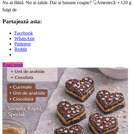
Nu ai făină. Nu ai zahăr. Dar ai banane coapte? 👇Amestecă: • 120 g
fulgi de
Partajează asta:
Facebook
WhatsApp
Pinterest
Reddit
Read more