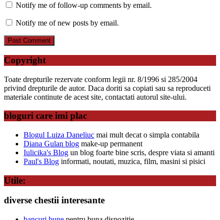
Notify me of follow-up comments by email.
Notify me of new posts by email.
Copyright
Toate drepturile rezervate conform legii nr. 8/1996 si 285/2004
privind drepturile de autor. Daca doriti sa copiati sau sa reproduceti
materiale continute de acest site, contactati autorul site-ului.
bloguri care imi plac
Blogul Luiza Daneliuc
mai mult decat o simpla contabila
Diana Gulan blog
make-up permanent
Iulicika's Blog
un blog foarte bine scris, despre viata si amanti
Paul's Blog
informati, noutati, muzica, film, masini si pisici
Utile:
diverse chestii interesante
bancuri bune
pentru buna dispozitie