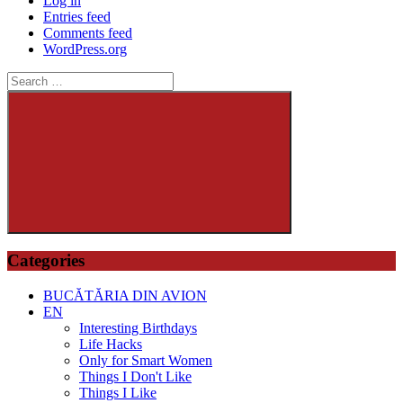
Log in
Entries feed
Comments feed
WordPress.org
Search
for:
Search
Categories
BUCĂTĂRIA DIN AVION
EN
Interesting Birthdays
Life Hacks
Only for Smart Women
Things I Don't Like
Things I Like