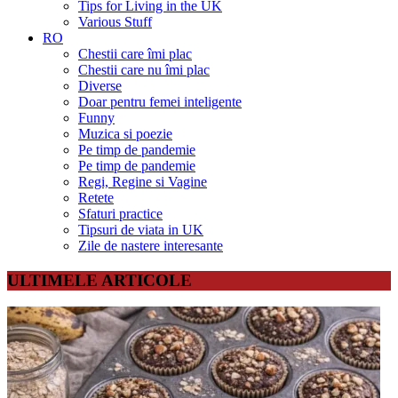
Tips for Living in the UK
Various Stuff
RO
Chestii care îmi plac
Chestii care nu îmi plac
Diverse
Doar pentru femei inteligente
Funny
Muzica si poezie
Pe timp de pandemie
Pe timp de pandemie
Regi, Regine si Vagine
Retete
Sfaturi practice
Tipsuri de viata in UK
Zile de nastere interesante
ULTIMELE ARTICOLE