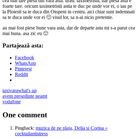
cea mai tare piesa din vara asta. urasc taximetristii, dar piesa asta e
foarte tare. oricum taximetristii astia te duc pe unde vor ei, o iau pe
la Ploiesti sa te duca din Otopeni in centru. aici chiar sunt indemnati
sa te duca unde vor ei 🙂 visul lor, sa n-ai nicio pretentie.
au mai fost piese bune vara asta, dar de departe asta mi s-a parut cea
mai buna. asa zic eu 🙂
Partajează asta:
Facebook
WhatsApp
Pinterest
Reddit
taxi
vara
what's up
Post
Previous
avem presedinte neamț
Post:
Next
vodafone
navigation
Post:
One comment
Pingback:
muzica de pe plaja, Delia si Corina «
cocktailantistress