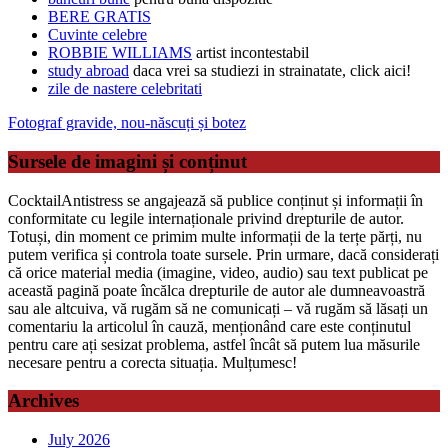
BERE GRATIS
Cuvinte celebre
ROBBIE WILLIAMS
artist incontestabil
study abroad
daca vrei sa studiezi in strainatate, click aici!
zile de nastere celebritati
Fotograf gravide, nou-născuți și botez
Sursele de imagini și conținut
CocktailAntistress se angajează să publice conținut și informații în
conformitate cu legile internaționale privind drepturile de autor.
Totuși, din moment ce primim multe informații de la terțe părți, nu
putem verifica și controla toate sursele. Prin urmare, dacă considerați
că orice material media (imagine, video, audio) sau text publicat pe
această pagină poate încălca drepturile de autor ale dumneavoastră
sau ale altcuiva, vă rugăm să ne comunicați – vă rugăm să lăsați un
comentariu la articolul în cauză, menționând care este conținutul
pentru care ați sesizat problema, astfel încât să putem lua măsurile
necesare pentru a corecta situația. Mulțumesc!
Archives
July 2026