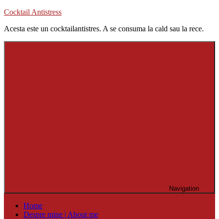
Skip
Cocktail Antistress
to
Acesta este un cocktailantistres. A se consuma la cald sau la rece.
content
Navigation
Home
Despre mine | About me