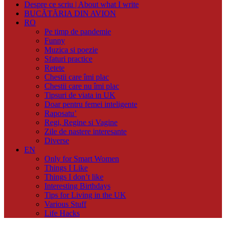
Despre ce scriu | About what I write
BUCĂTĂRIA DIN AVION
RO
Pe timp de pandemie
Funny
Muzica si poezie
Sfaturi practice
Retete
Chestii care îmi plac
Chestii care nu îmi plac
Tipsuri de viata in UK
Doar pentru femei inteligente
Raposatu’
Regi, Regine si Vagine
Zile de nastere interesante
Diverse
EN
Only for Smart Women
Things I Like
Things I don’t like
Interesting Birthdays
Tips for Living in the UK
Various Stuff
Life Hacks