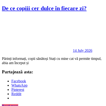
De ce copiii cer dulce în fiecare zi?
14 July 2026
Părinți informați, copii sănătoși Stați cu mine cat vă permite timpul,
abia am început și
Partajează asta:
Facebook
WhatsApp
Pinterest
Reddit