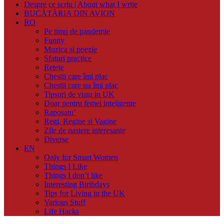
Despre ce scriu | About what I write
BUCĂTĂRIA DIN AVION
RO
Pe timp de pandemie
Funny
Muzica si poezie
Sfaturi practice
Retete
Chestii care îmi plac
Chestii care nu îmi plac
Tipsuri de viata in UK
Doar pentru femei inteligente
Raposatu’
Regi, Regine si Vagine
Zile de nastere interesante
Diverse
EN
Only for Smart Women
Things I Like
Things I don’t like
Interesting Birthdays
Tips for Living in the UK
Various Stuff
Life Hacks