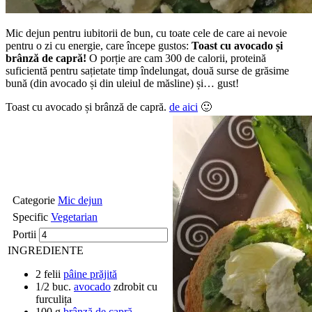
Mic dejun pentru iubitorii de bun, cu toate cele de care ai nevoie
pentru o zi cu energie, care începe gustos:
Toast cu avocado și
brânză de capră!
O porție are cam 300 de calorii, proteină
suficientă pentru sațietate timp îndelungat, două surse de grăsime
bună (din avocado și din uleiul de măsline) și… gust!
Toast cu avocado și brânză de capră.
de aici
🙂
Categorie
Mic dejun
Specific
Vegetarian
Portii
INGREDIENTE
2
felii
pâine prăjită
1/2
buc.
avocado
zdrobit cu
furculița
100
g
brânză de capră