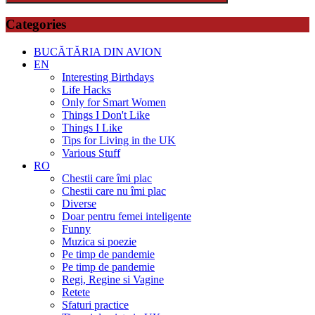
Search
Categories
BUCĂTĂRIA DIN AVION
EN
Interesting Birthdays
Life Hacks
Only for Smart Women
Things I Don't Like
Things I Like
Tips for Living in the UK
Various Stuff
RO
Chestii care îmi plac
Chestii care nu îmi plac
Diverse
Doar pentru femei inteligente
Funny
Muzica si poezie
Pe timp de pandemie
Pe timp de pandemie
Regi, Regine si Vagine
Retete
Sfaturi practice