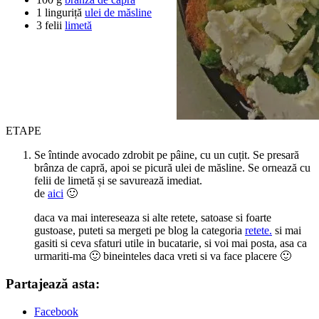
1
linguriță
ulei de măsline
3
felii
limetă
ETAPE
Se întinde avocado zdrobit pe pâine, cu un cuțit. Se presară
brânza de capră, apoi se picură ulei de măsline. Se ornează cu
felii de limetă și se savurează imediat.
de
aici
🙂
daca va mai intereseaza si alte retete, satoase si foarte
gustoase, puteti sa mergeti pe blog la categoria
retete.
si mai
gasiti si ceva sfaturi utile in bucatarie, si voi mai posta, asa ca
urmariti-ma 🙂 bineinteles daca vreti si va face placere 🙂
Partajează asta:
Facebook