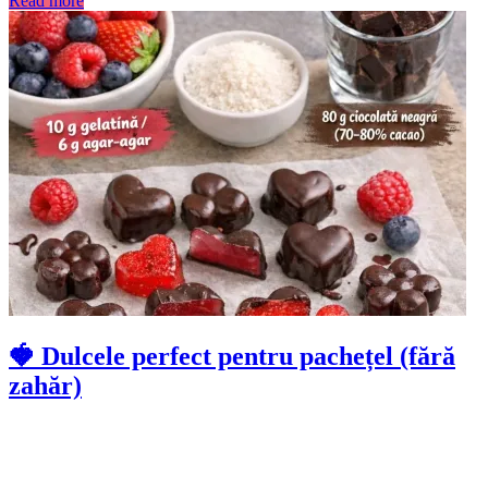
Read more
🍓 Dulcele perfect pentru pachețel (fără
zahăr)