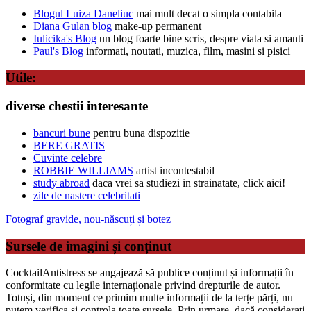
Blogul Luiza Daneliuc
mai mult decat o simpla contabila
Diana Gulan blog
make-up permanent
Iulicika's Blog
un blog foarte bine scris, despre viata si amanti
Paul's Blog
informati, noutati, muzica, film, masini si pisici
Utile:
diverse chestii interesante
bancuri bune
pentru buna dispozitie
BERE GRATIS
Cuvinte celebre
ROBBIE WILLIAMS
artist incontestabil
study abroad
daca vrei sa studiezi in strainatate, click aici!
zile de nastere celebritati
Fotograf gravide, nou-născuți și botez
Sursele de imagini și conținut
CocktailAntistress se angajează să publice conținut și informații în
conformitate cu legile internaționale privind drepturile de autor.
Totuși, din moment ce primim multe informații de la terțe părți, nu
putem verifica și controla toate sursele. Prin urmare, dacă considerați