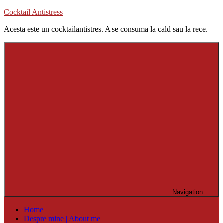
Skip
Cocktail Antistress
to
Acesta este un cocktailantistres. A se consuma la cald sau la rece.
content
Navigation
Home
Despre mine | About me