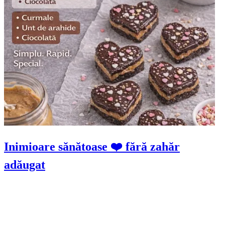
Inimioare sănătoase ❤️ fără zahăr
adăugat