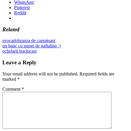
WhatsApp
Pinterest
Reddit
Related
avocado
branza de capra
toast
Post
Previous
un banc cu pungi de naftalina :)
Post:
Next
ochelarii buclucasi
navigation
Post:
Leave a Reply
Your email address will not be published.
Required fields are
marked
*
Comment
*