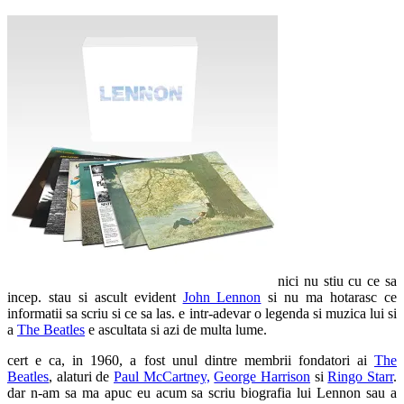
nici nu stiu cu ce sa
incep. stau si ascult evident
John Lennon
si nu ma hotarasc ce
informatii sa scriu si ce sa las. e intr-adevar o legenda si muzica lui si
a
The Beatles
e ascultata si azi de multa lume.
cert e ca, in 1960, a fost unul dintre membrii fondatori ai
The
Beatles
, alaturi de
Paul McCartney,
George Harrison
si
Ringo Starr
.
dar n-am sa ma apuc eu acum sa scriu biografia lui Lennon sau a