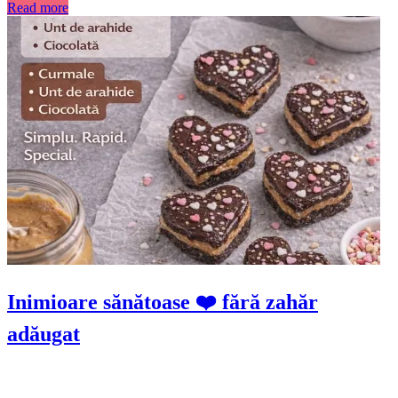
Read more
Inimioare sănătoase ❤️ fără zahăr
adăugat