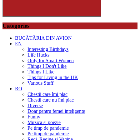
Search
Categories
BUCĂTĂRIA DIN AVION
EN
Interesting Birthdays
Life Hacks
Only for Smart Women
Things I Don't Like
Things I Like
Tips for Living in the UK
Various Stuff
RO
Chestii care îmi plac
Chestii care nu îmi plac
Diverse
Doar pentru femei inteligente
Funny
Muzica si poezie
Pe timp de pandemie
Pe timp de pandemie
Regi, Regine si Vagine