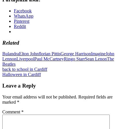
Facebook
WhatsApp
Pinterest
Reddit
Related
Bulandra
Elton John
florian Pittis
George Harrison
Imagine
John
Lennon
Liverpool
Paul McCartney
Ringo Starr
Sean Lenon
The
Beatles
Post
Previous
back to school in Cardiff
Post:
Next
Halloween in Cardiff
navigation
Post:
Leave a Reply
Your email address will not be published.
Required fields are
marked
*
Comment
*