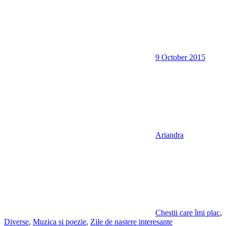
9 October 2015
Ariandra
Chestii care îmi plac
,
Diverse
,
Muzica si poezie
,
Zile de nastere interesante