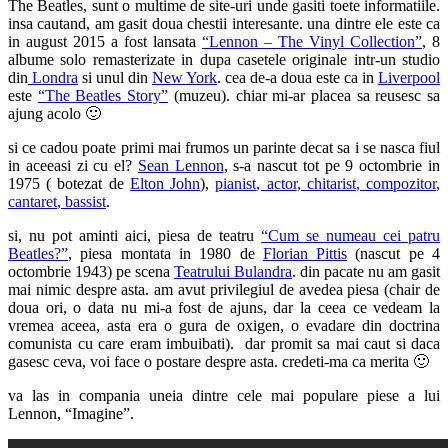
The Beatles, sunt o multime de site-uri unde gasiti toete informatiile.
insa cautand, am gasit doua chestii interesante. una dintre ele este ca
in august 2015 a fost lansata
“Lennon – The Vinyl Collection”
, 8
albume solo remasterizate in dupa casetele originale intr-un studio
din
Londra
si unul din
New York
. cea de-a doua este ca in
Liverpool
este
“The Beatles Story”
(muzeu). chiar mi-ar placea sa reusesc sa
ajung acolo 🙂
si ce cadou poate primi mai frumos un parinte decat sa i se nasca fiul
in aceeasi zi cu el?
Sean Lennon
, s-a nascut tot pe 9 octombrie in
1975 ( botezat de
Elton John
),
p
ianist
, a
ctor
, ch
itarist
, compozitor
,
cantaret
, b
assist
.
si, nu pot aminti aici, piesa de teatru
“Cum se numeau cei patru
Beatles?”
, piesa montata in 1980 de
Florian Pittis
(nascut pe 4
octombrie 1943) pe scena
Teatrului Bulandra
. din pacate nu am gasit
mai nimic despre asta. am avut privilegiul de avedea piesa (chair de
doua ori, o data nu mi-a fost de ajuns, dar la ceea ce vedeam la
vremea aceea, asta era o gura de oxigen, o evadare din doctrina
comunista cu care eram imbuibati). dar promit sa mai caut si daca
gasesc ceva, voi face o postare despre asta. credeti-ma ca merita 🙂
va las in compania uneia dintre cele mai populare piese a lui
Lennon, “Imagine”.