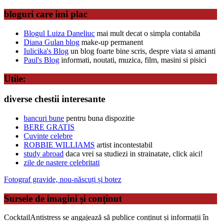
bloguri care imi plac
Blogul Luiza Daneliuc
mai mult decat o simpla contabila
Diana Gulan blog
make-up permanent
Iulicika's Blog
un blog foarte bine scris, despre viata si amanti
Paul's Blog
informati, noutati, muzica, film, masini si pisici
Utile:
diverse chestii interesante
bancuri bune
pentru buna dispozitie
BERE GRATIS
Cuvinte celebre
ROBBIE WILLIAMS
artist incontestabil
study abroad
daca vrei sa studiezi in strainatate, click aici!
zile de nastere celebritati
Fotograf gravide, nou-născuți și botez
Sursele de imagini și conținut
CocktailAntistress se angajează să publice conținut și informații în