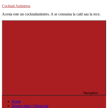
Skip
Cocktail Antistress
to
Acesta este un cocktailantistres. A se consuma la cald sau la rece.
content
Navigation
Home
Despre mine | About me