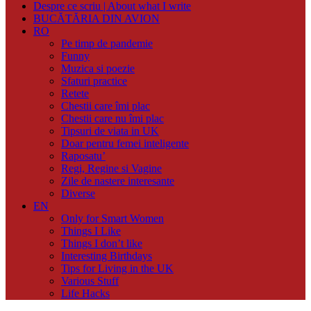
Despre ce scriu | About what I write
BUCĂTĂRIA DIN AVION
RO
Pe timp de pandemie
Funny
Muzica si poezie
Sfaturi practice
Retete
Chestii care îmi plac
Chestii care nu îmi plac
Tipsuri de viata in UK
Doar pentru femei inteligente
Raposatu’
Regi, Regine si Vagine
Zile de nastere interesante
Diverse
EN
Only for Smart Women
Things I Like
Things I don’t like
Interesting Birthdays
Tips for Living in the UK
Various Stuff
Life Hacks