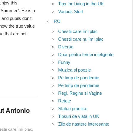
enjoy this
Tips for Living in the UK
g “Summer”. He is a
Various Stuff
 and pupils don’t
RO
know the true value
Chestii care îmi plac
e that are not
Chestii care nu îmi plac
Diverse
Doar pentru femei inteligente
Funny
Muzica si poezie
Pe timp de pandemie
Pe timp de pandemie
Regi, Regine si Vagine
Retete
Sfaturi practice
ut Antonio
Tipsuri de viata in UK
Zile de nastere interesante
stii care îmi plac
,