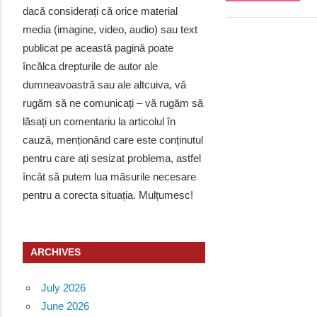
dacă considerați că orice material
media (imagine, video, audio) sau text
publicat pe această pagină poate
încălca drepturile de autor ale
dumneavoastră sau ale altcuiva, vă
rugăm să ne comunicați – vă rugăm să
lăsați un comentariu la articolul în
cauză, menționând care este conținutul
pentru care ați sesizat problema, astfel
încât să putem lua măsurile necesare
pentru a corecta situația. Mulțumesc!
ARCHIVES
July 2026
June 2026