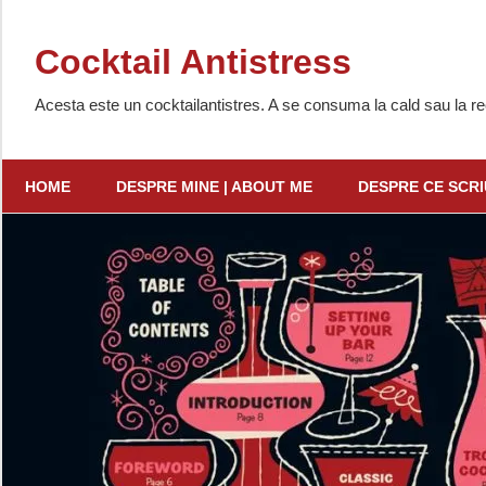
Skip
to
Cocktail Antistress
content
Acesta este un cocktailantistres. A se consuma la cald sau la re
HOME
DESPRE MINE | ABOUT ME
DESPRE CE SCRI