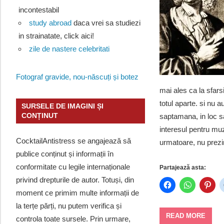
incontestabil
study abroad
daca vrei sa studiezi
in strainatate, click aici!
zile de nastere celebritati
Fotograf gravide, nou-născuți și botez
mai ales ca la sfars
totul aparte. si nu 
SURSELE DE IMAGINI ȘI
CONȚINUT
saptamana, in loc sa
interesul pentru muzi
CocktailAntistress se angajează să
urmatoare, nu prezint
publice conținut și informații în
conformitate cu legile internaționale
Partajează asta:
privind drepturile de autor. Totuși, din
moment ce primim multe informații de
la terțe părți, nu putem verifica și
READ MORE
controla toate sursele. Prin urmare,