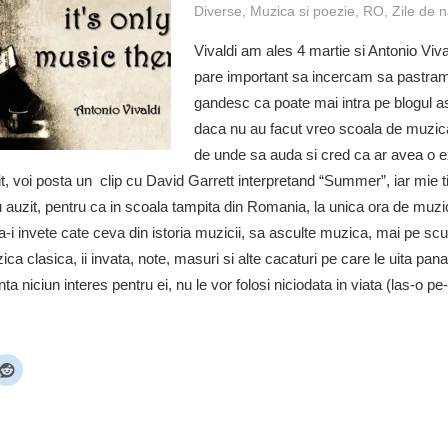
Diverse
,
Muzica si poezie
,
RO
,
Zile de 
Vivaldi am ales 4 martie si Antonio Viva
pare important sa incercam sa pastram
gandesc ca poate mai intra pe blogul ast
daca nu au facut vreo scoala de muzic
de unde sa auda si cred ca ar avea o e
it, voi posta un clip cu David Garrett interpretand “Summer”, iar mie t
au auzit, pentru ca in scoala tampita din Romania, la unica ora de muzi
-i invete cate ceva din istoria muzicii, sa asculte muzica, mai pe scu
ca clasica, ii invata, note, masuri si alte cacaturi pe care le uita pana 
a niciun interes pentru ei, nu le vor folosi niciodata in viata (las-o pe