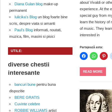
about Vivaldi or oth
Diana Gulan blog
make-up
experience. At the e
permanent
special guy from my
Iulicika's Blog
un blog foarte bine
learn the history of
scris, despre viata si amanti
of music. They lear
Paul's Blog
informati, noutati,
interested in
muzica, film, masini si pisici
Partajează asta:
UTILE:
diverse chestii
interesante
READ MORE
bancuri bune
pentru buna
dispozitie
BERE GRATIS
Cuvinte celebre
ROBBIE WILLIAMS
artist