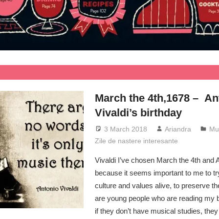
March the 4th,1678 – An
Vivaldi’s birthday
3 March 2018
Ariandra
Mu
Zile de nastere interesante
Vivaldi I’ve chosen March the 4th and A
because it seems important to me to tr
culture and values alive, to preserve t
are young people who are reading my bl
if they don’t have musical studies, th