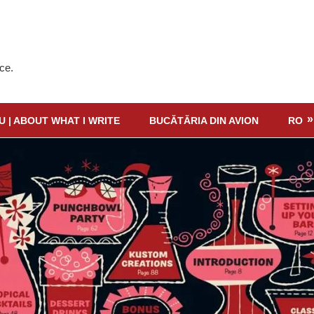
ce.
U | ABOUT WHAT I WRITE
BUCĂTĂRIA DIN AVION
RO