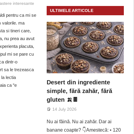
nastere interesante
ULTIMELE ARTICOLE
ldi pentru ca mi se
 valorile. ma
a si tineri care,
a, nu prea au avut
xperienta placuta,
ipul mi se pare cu
ca dintr-o
rt sa le trezeasca
la lectia
Desert din ingrediente
-aia ca “e
simple, fără zahăr, fără
gluten 🍌🍫
14 July 2026
Nu ai făină. Nu ai zahăr. Dar ai
banane coapte? 👇Amestecă: • 120