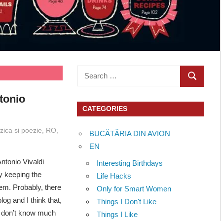
Search
SEARCH
for:
tonio
CATEGORIES
zica si poezie
,
RO
,
BUCĂTĂRIA DIN AVION
EN
ntonio Vivaldi
Interesting Birthdays
y keeping the
Life Hacks
hem. Probably, there
Only for Smart Women
og and I think that,
Things I Don't Like
ey don’t know much
Things I Like