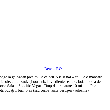
Retete
,
RO
 bage la ghiozdan prea multe calorii. Așa și noi – chilli e o mâncare
fasole, ardei kapia și porumb. Ingrediente secrete: boiaua de ardei
Categorie Salate Specific Vegan Timp de preparare 10 minute Portii
 bucăți 1 buc. praz (sau ceapă tăiată peștișori / julienne)