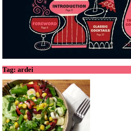
Tag:
ardei