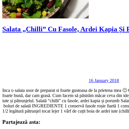
Salata „Chilli” Cu Fasole, Ardei Kapia Și
16 January 2018
Inca o salata usor de preparat si foarte gustoasa de la prietena mea 🙂 
foarte bună, dar cam grasă. Cum facem să păstrăm măcar ceva din ideea 
iute și pătrunjelul. Salată “chilli” cu fasole, ardei kapia și porumb S
boluri de salată INGREDIENTE 1 conservă fasole roșie fiartă 1 conservă
1/2 legătură pătrunjel tocat lejer 1 vârf de cuțit boia de ardei iute (chill
Partajează asta: