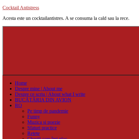
Skip
Cocktail Antistress
to
Acesta este un cocktailantistres. A se consuma la cald sau la rece.
content
Home
Despre mine | About me
Despre ce scriu | About what I write
BUCĂTĂRIA DIN AVION
RO
Pe timp de pandemie
Funny
Muzica si poezie
Sfaturi practice
Retete
Chestii care îmi plac