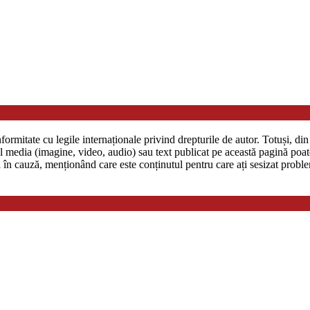
formitate cu legile internaționale privind drepturile de autor. Totuși, d
ial media (imagine, video, audio) sau text publicat pe această pagină poa
în cauză, menționând care este conținutul pentru care ați sesizat proble