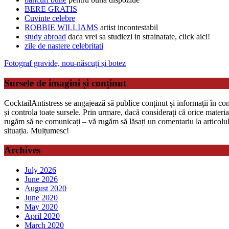
BERE GRATIS
Cuvinte celebre
ROBBIE WILLIAMS
artist incontestabil
study abroad
daca vrei sa studiezi in strainatate, click aici!
zile de nastere celebritati
Fotograf gravide, nou-născuți și botez
Sursele de imagini și conținut
CocktailAntistress se angajează să publice conținut și informații în con
și controla toate sursele. Prin urmare, dacă considerați că orice mater
rugăm să ne comunicați – vă rugăm să lăsați un comentariu la articolul 
situația. Mulțumesc!
Archives
July 2026
June 2026
August 2020
June 2020
May 2020
April 2020
March 2020