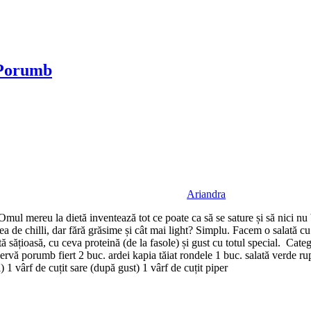
 Porumb
Ariandra
Omul mereu la dietă inventează tot ce poate ca să se sature și să nici nu
de chilli, dar fără grăsime și cât mai light? Simplu. Facem o salată cu 
alată sățioasă, cu ceva proteină (de la fasole) și gust cu totul special. 
 porumb fiert 2 buc. ardei kapia tăiat rondele 1 buc. salată verde ruptă
i) 1 vârf de cuțit sare (după gust) 1 vârf de cuțit piper