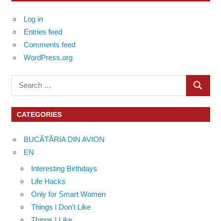
Log in
Entries feed
Comments feed
WordPress.org
Search
SEARC
for:
CATEGORIES
BUCĂTĂRIA DIN AVION
EN
Interesting Birthdays
Life Hacks
Only for Smart Women
Things I Don't Like
Things I Like