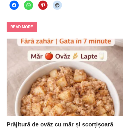
READ MORE
Prăjitură de ovăz cu măr și scorțișoară