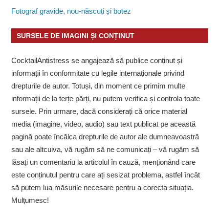
Fotograf gravide, nou-născuți și botez
SURSELE DE IMAGINI ȘI CONȚINUT
CocktailAntistress se angajează să publice conținut și
informații în conformitate cu legile internaționale privind
drepturile de autor. Totuși, din moment ce primim multe
informații de la terțe părți, nu putem verifica și controla toate
sursele. Prin urmare, dacă considerați că orice material
media (imagine, video, audio) sau text publicat pe această
pagină poate încălca drepturile de autor ale dumneavoastră
sau ale altcuiva, vă rugăm să ne comunicați – vă rugăm să
lăsați un comentariu la articolul în cauză, menționând care
este conținutul pentru care ați sesizat problema, astfel încât
să putem lua măsurile necesare pentru a corecta situația.
Mulțumesc!