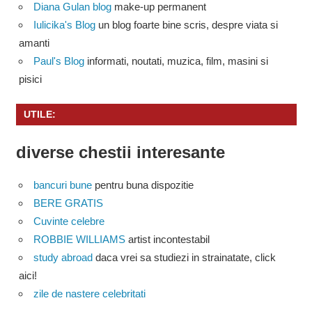
Diana Gulan blog
make-up permanent
Iulicika's Blog
un blog foarte bine scris, despre viata si
amanti
Paul's Blog
informati, noutati, muzica, film, masini si
pisici
UTILE:
diverse chestii interesante
bancuri bune
pentru buna dispozitie
BERE GRATIS
Cuvinte celebre
ROBBIE WILLIAMS
artist incontestabil
study abroad
daca vrei sa studiezi in strainatate, click
aici!
zile de nastere celebritati