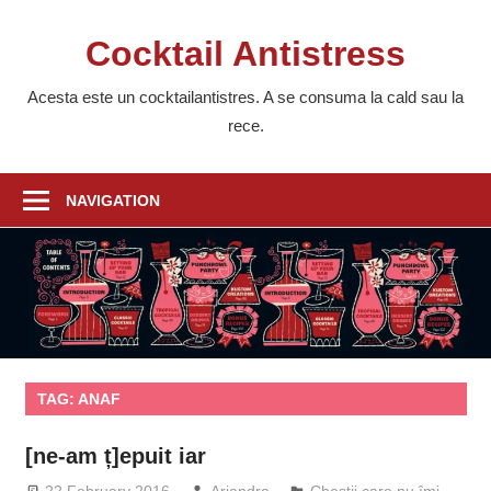
Skip
to
Cocktail Antistress
content
Acesta este un cocktailantistres. A se consuma la cald sau la
rece.
NAVIGATION
TAG:
ANAF
[ne-am ț]epuit iar