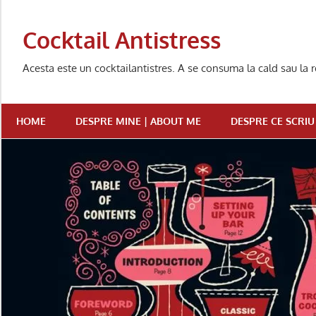
Skip
to
Cocktail Antistress
content
Acesta este un cocktailantistres. A se consuma la cald sau la r
HOME
DESPRE MINE | ABOUT ME
DESPRE CE SCRIU