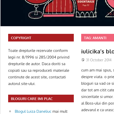
COPYRIGHT
TAG:
AMANTI
iulicika’s bl
Toate drepturile rezervate conform
legii nr. 8/1996 si 285/2004 privind
31 October 2014
drepturile de autor. Daca doriti sa
cum am mai spus, su
copiati sau sa reproduceti materiale
despre viata. o prie
continute de acest site, contactati
bloguri sa vad ce s
autorul site-ului.
dar tot am citit cat
sinceritate si umor
BLOGURI CARE IMI PLAC
al Boss-ului din po
adevarul e ca urasc
Blogul Luiza Daneliuc
mai mult