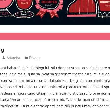
og
Ariandra
Diverse
nt habarnista in ale blogului. stiu doar ca vreau sa scriu, despre 
tena, care ma si ajuta sa invat sa gestionez chestia asta, mi-a sugera
i cum scriu altii. mi-a recomandat iulicika’s blog. si m-am conformat
eva postari. mi-a placut la nebunie. mi-a placut ca totul e real si sp
. radeam singura cand citeam, nici macar nu stiu sa scriu bine nume
starea “Amanta in concediu”. in schimb, “Viata de taximetrist” m-a ir
 taximetristii. sunt o specie aparte care din punctul meu de vedere 