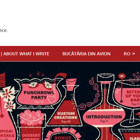
ece.
 | ABOUT WHAT I WRITE
BUCĂTĂRIA DIN AVION
RO