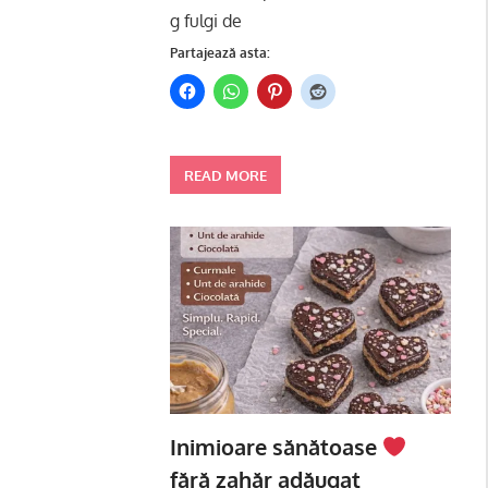
g fulgi de
Partajează asta:
READ MORE
Inimioare sănătoase
fără zahăr adăugat