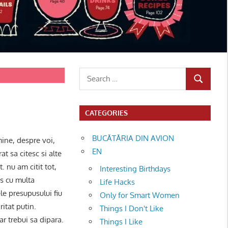
Search
SEARCH
for:
CATEGORIES
BUCĂTĂRIA DIN AVION
mine, despre voi,
EN
t sa citesc si alte
. nu am citit tot,
Interesting Birthdays
us cu multa
Life Hacks
le presupusului fiu
Only for Smart Women
itat putin.
Things I Don't Like
ar trebui sa dipara.
Things I Like