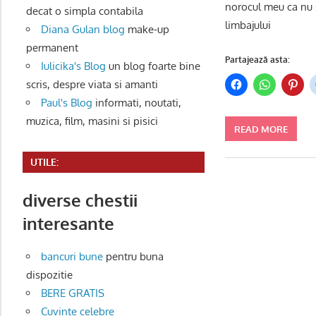
norocul meu ca nu s
decat o simpla contabila
limbajului
Diana Gulan blog
make-up
permanent
Partajează asta:
Iulicika's Blog
un blog foarte bine
scris, despre viata si amanti
Paul's Blog
informati, noutati,
muzica, film, masini si pisici
READ MORE
UTILE:
diverse chestii
interesante
bancuri bune
pentru buna
dispozitie
BERE GRATIS
Cuvinte celebre