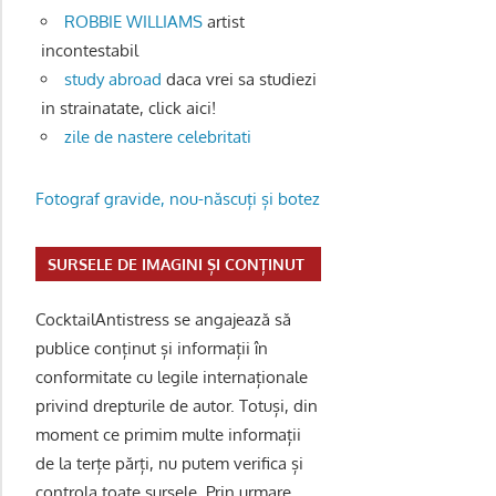
ROBBIE WILLIAMS
artist
incontestabil
study abroad
daca vrei sa studiezi
in strainatate, click aici!
zile de nastere celebritati
Fotograf gravide, nou-născuți și botez
SURSELE DE IMAGINI ȘI CONȚINUT
CocktailAntistress se angajează să
publice conținut și informații în
conformitate cu legile internaționale
privind drepturile de autor. Totuși, din
moment ce primim multe informații
de la terțe părți, nu putem verifica și
controla toate sursele. Prin urmare,