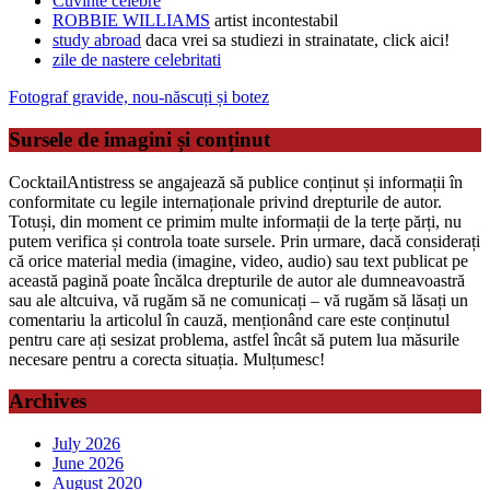
Cuvinte celebre
ROBBIE WILLIAMS
artist incontestabil
study abroad
daca vrei sa studiezi in strainatate, click aici!
zile de nastere celebritati
Fotograf gravide, nou-născuți și botez
Sursele de imagini și conținut
CocktailAntistress se angajează să publice conținut și informații în
conformitate cu legile internaționale privind drepturile de autor.
Totuși, din moment ce primim multe informații de la terțe părți, nu
putem verifica și controla toate sursele. Prin urmare, dacă considerați
că orice material media (imagine, video, audio) sau text publicat pe
această pagină poate încălca drepturile de autor ale dumneavoastră
sau ale altcuiva, vă rugăm să ne comunicați – vă rugăm să lăsați un
comentariu la articolul în cauză, menționând care este conținutul
pentru care ați sesizat problema, astfel încât să putem lua măsurile
necesare pentru a corecta situația. Mulțumesc!
Archives
July 2026
June 2026
August 2020