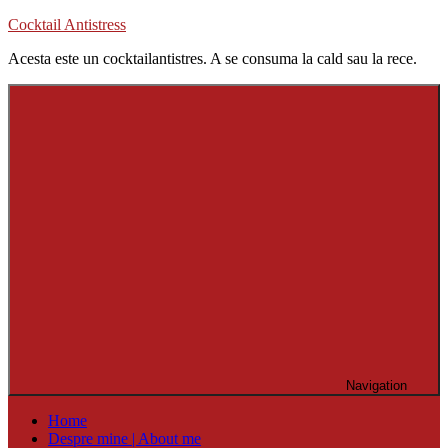
Skip
Cocktail Antistress
to
Acesta este un cocktailantistres. A se consuma la cald sau la rece.
content
Navigation
Home
Despre mine | About me