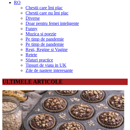
RO
Chestii care îmi plac
Chestii care nu îmi plac
Diverse
Doar pentru femei inteligente
Funny
Muzica si poezie
Pe timp de pandemie
Pe timp de pandemie
Regi, Regine si Vagine
Retete
Sfaturi practice
Tipsuri de viata in UK
Zile de nastere interesante
ULTIMELE ARTICOLE