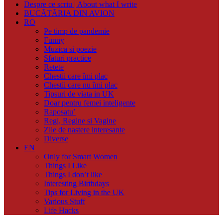
Despre ce scriu | About what I write
BUCĂTĂRIA DIN AVION
RO
Pe timp de pandemie
Funny
Muzica si poezie
Sfaturi practice
Retete
Chestii care îmi plac
Chestii care nu îmi plac
Tipsuri de viata in UK
Doar pentru femei inteligente
Raposatu’
Regi, Regine si Vagine
Zile de nastere interesante
Diverse
EN
Only for Smart Women
Things I Like
Things I don’t like
Interesting Birthdays
Tips for Living in the UK
Various Stuff
Life Hacks