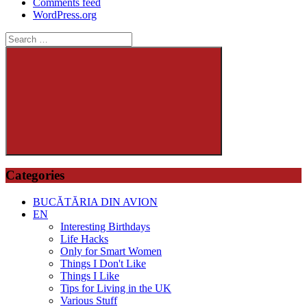
Comments feed
WordPress.org
Search
for:
Search
Categories
BUCĂTĂRIA DIN AVION
EN
Interesting Birthdays
Life Hacks
Only for Smart Women
Things I Don't Like
Things I Like
Tips for Living in the UK
Various Stuff