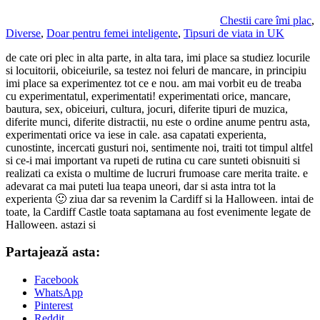
Chestii care îmi plac
,
Diverse
,
Doar pentru femei inteligente
,
Tipsuri de viata in UK
de cate ori plec in alta parte, in alta tara, imi place sa studiez locurile
si locuitorii, obiceiurile, sa testez noi feluri de mancare, in principiu
imi place sa experimentez tot ce e nou. am mai vorbit eu de treaba
cu experimentatul, experimentati! experimentati orice, mancare,
bautura, sex, obiceiuri, cultura, jocuri, diferite tipuri de muzica,
diferite munci, diferite distractii, nu este o ordine anume pentru asta,
experimentati orice va iese in cale. asa capatati experienta,
cunostinte, incercati gusturi noi, sentimente noi, traiti tot timpul altfel
si ce-i mai important va rupeti de rutina cu care sunteti obisnuiti si
realizati ca exista o multime de lucruri frumoase care merita traite. e
adevarat ca mai puteti lua teapa uneori, dar si asta intra tot la
experienta 🙂 ziua dar sa revenim la Cardiff si la Halloween. intai de
toate, la Cardiff Castle toata saptamana au fost evenimente legate de
Halloween. astazi si
Partajează asta:
Facebook
WhatsApp
Pinterest
Reddit