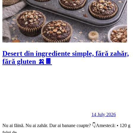
Desert din ingrediente simple, fără zahăr,
fără gluten 🍌🍫
14 July 2026
Nu ai făină. Nu ai zahăr. Dar ai banane coapte? 👇Amestecă: • 120 g
fulgi de