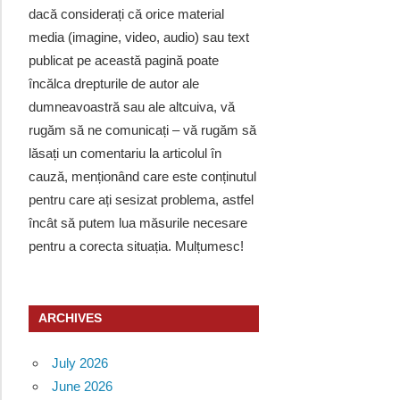
dacă considerați că orice material
media (imagine, video, audio) sau text
publicat pe această pagină poate
încălca drepturile de autor ale
dumneavoastră sau ale altcuiva, vă
rugăm să ne comunicați – vă rugăm să
lăsați un comentariu la articolul în
cauză, menționând care este conținutul
pentru care ați sesizat problema, astfel
încât să putem lua măsurile necesare
pentru a corecta situația. Mulțumesc!
ARCHIVES
July 2026
June 2026