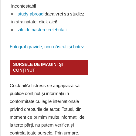
incontestabil
study abroad
daca vrei sa studiezi
in strainatate, click aici!
zile de nastere celebritati
Fotograf gravide, nou-născuți și botez
SURSELE DE IMAGINI ȘI
CONȚINUT
CocktailAntistress se angajează să
publice conținut și informații în
conformitate cu legile internaționale
privind drepturile de autor. Totuși, din
moment ce primim multe informații de
la terțe părți, nu putem verifica și
controla toate sursele. Prin urmare,