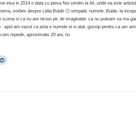
ne insa in 2014 o data cu piesa Noi simtim la fel, unde ea este artistul 
 seama, vorbim despre Lidia Buble 🙂 simpatic numele, Buble. la incep
 scena si ca nu are niciun pic de imaginatie. ca nu puteam sa ma g
 . apoi am vazut ca asta e numele ei si atat. gossip pentru ca am am
 cam repede, aproximativ 20 ani, nu