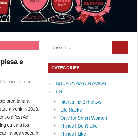
Search
SEARCH
for:
 piesa e
CATEGORIES
Chestii care îmi
BUCĂTĂRIA DIN AVION
EN
pic prea tanara
Interesting Birthdays
are a venit in 2013,
Life Hacks
it-o a fost Adi
Only for Smart Women
ing cu ea a fost
Things I Don't Like
ar i-a pus vocea in
Things I Like