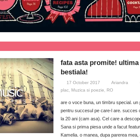
fata asta promite! ultima
bestiala!
17 October 2017
Ariandra
plac
,
Muzica si poezie
,
RO
are o voce buna, un timbru special. un 
pentru succesul pe care-l are. succes c
la 20 ani (cam asa). Cel care a descoper
Sana si prima piesa unde a facut featur
Kamelia. o manea, dupa parerea mea, d