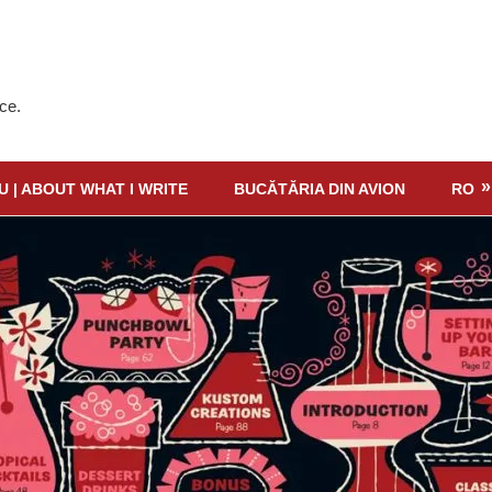
ce.
U | ABOUT WHAT I WRITE
BUCĂTĂRIA DIN AVION
RO