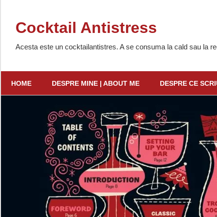
Skip
to
Cocktail Antistress
content
Acesta este un cocktailantistres. A se consuma la cald sau la re
HOME
DESPRE MINE | ABOUT ME
DESPRE CE SCRI