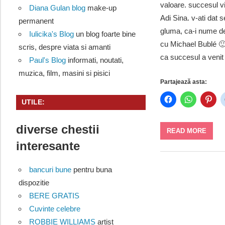
valoare. succesul vi
Diana Gulan blog
make-up
Adi Sina. v-ati dat
permanent
gluma, ca-i nume de
Iulicika's Blog
un blog foarte bine
cu Michael Bublé 🙂
scris, despre viata si amanti
ca succesul a venit
Paul's Blog
informati, noutati,
muzica, film, masini si pisici
Partajează asta:
UTILE:
diverse chestii
READ MORE
interesante
bancuri bune
pentru buna
dispozitie
BERE GRATIS
Cuvinte celebre
ROBBIE WILLIAMS
artist