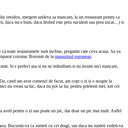
Pastelui ortodox, mergem undeva sa mancam, la un restaurant pentru ca
ii, daca nu-s buni, daca drobul este prea suculent sau prea uscat…) si
e ca toate restaurantele sunt inchise, pregatim cate ceva acasa. Sa va
 cumparat cozonac Boromir de la
magazinul european
.
romir. Si e perfect asa si nu ne imbuibam si nu irosim nici mancare,
. Da, cand am avut comenzi de facut, am copt o zi si o noapte la
ici nu vreau sa fac, daca nu pot sa fac pentru prietenii mei, toti cei
 aveti pentru o zi sau poate un pic, dar doar un pic mai mult. Astfel
eaza. Bucurati-va ca sunteti cu cei dragi, sau daca nu sunteti vedeti-va