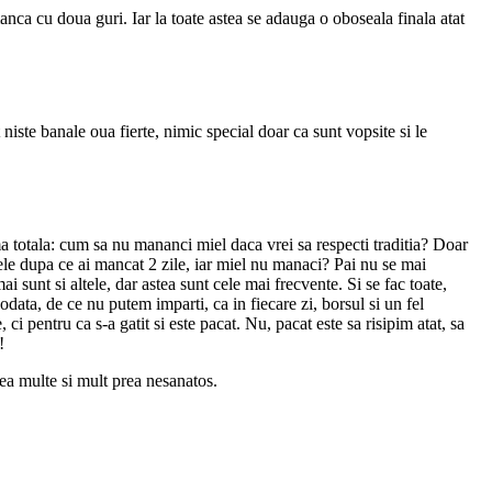
anca cu doua guri. Iar la toate astea se adauga o oboseala finala atat
ste banale oua fierte, nimic special doar ca sunt vopsite si le
a totala: cum sa nu mananci miel daca vrei sa respecti traditia? Doar
 ele dupa ce ai mancat 2 zile, iar miel nu manaci? Pai nu se mai
i sunt si altele, dar astea sunt cele mai frecvente. Si se fac toate,
odata, de ce nu putem imparti, ca in fiecare zi, borsul si un fel
ci pentru ca s-a gatit si este pacat. Nu, pacat este sa risipim atat, sa
!
prea multe si mult prea nesanatos.