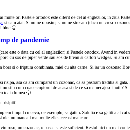
mai multe ori Pastele ortodox este diferit de cel al englezilor, in ziua 
ys
si cam atat. Si nu ne obosim, si nu ne stresam (daca nu cresc cozonoc
i bine 🙂
timp de pandemie
 (care este o data cu cel al englezilor) si Pastele ortodox. Avand in veder
a de porc cu sos de piper verde sau sos de hrean si cartofi wedges. Si am
n bors si o friptura combinata, miel cu alta carne. Si iar un cozonac Bo
si risipa, asa ca am cumparat un cozonac, ca sa pastram traditia si gata
i nu stiu cum coace cuptorul de acasa si de ce sa ma necajesc inutil? Si n
ru toata lumea 🙂
 risipiti!
em timpul cu ceva, de exemplu, sa gatim. Solutia e sa gatiti atat cat sa
pa si nici nu mancati mai multe zile aceeasi mancare.
de vin rosu, un cozonac, o pasca si este suficient. Restul nici nu mai cont