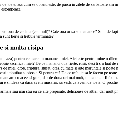
u de toate, asa cum se obisnuieste, de parca in zilele de sarbatoare am m
se estompeaza
ua oua de caciula (cel mult)? Cate oua or sa se manance? Sunt de fapt ni
 sunt fierte si trebuie terminate?
e si multa risipa
onteaza) pentru cei care nu mananca miel. Aici este pentru mine o dilem
uie sacrificat miel? De ce mananci oua fierte, rosii, desi ti s-a luat de
 de miel, drob, friptura, stufat, orez cu mate si alte maruntaie si poate ma
rsesti imbuibat si obosit. Si pentru ce? De ce trebuie sa le facem pe toate 
 Si mancam cu aceeasi gura, dar de doua ori mai mult, nu ca ne-ar fi foame, 
ai e si ideea ca daca avem musafiri, sa vada ca avem de toate. O prostie
 sarmale sau mai stiu eu ce alte preparate, delicioase de altfel, dar mult 