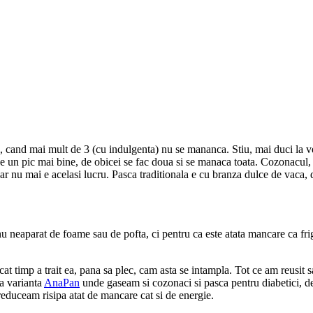
 cand mai mult de 3 (cu indulgenta) nu se mananca. Stiu, mai duci la veci
 un pic mai bine, de obicei se fac doua si se manaca toata. Cozonacul, or
dar nu mai e acelasi lucru. Pasca traditionala e cu branza dulce de vaca,
u neaparat de foame sau de pofta, ci pentru ca este atata mancare ca frigi
cat timp a trait ea, pana sa plec, cam asta se intampla. Tot ce am reusit
a varianta
AnaPan
unde gaseam si cozonaci si pasca pentru diabetici, deli
educeam risipa atat de mancare cat si de energie.