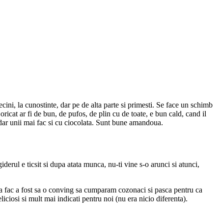
ni, la cunostinte, dar pe de alta parte si primesti. Se face un schimb
icat ar fi de bun, de pufos, de plin cu de toate, e bun cald, cand il
 dar unii mai fac si cu ciocolata. Sunt bune amandoua.
derul e ticsit si dupa atata munca, nu-ti vine s-o arunci si atunci,
 sa fac a fost sa o conving sa cumparam cozonaci si pasca pentru ca
ciosi si mult mai indicati pentru noi (nu era nicio diferenta).