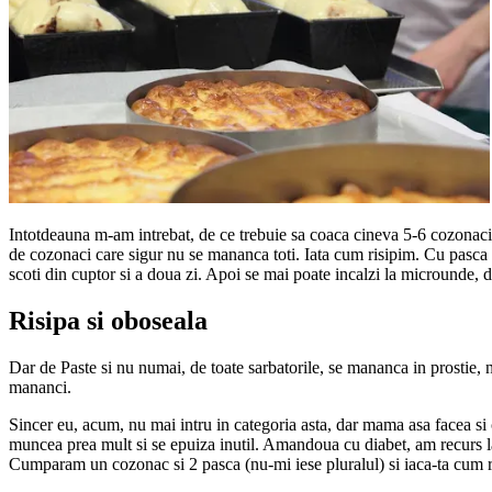
Intotdeauna m-am intrebat, de ce trebuie sa coaca cineva 5-6 cozonaci,
de cozonaci care sigur nu se mananca toti. Iata cum risipim. Cu pasca e
scoti din cuptor si a doua zi. Apoi se mai poate incalzi la microunde, 
Risipa si oboseala
Dar de Paste si nu numai, de toate sarbatorile, se mananca in prostie, n
mananci.
Sincer eu, acum, nu mai intru in categoria asta, dar mama asa facea si 
muncea prea mult si se epuiza inutil. Amandoua cu diabet, am recurs l
Cumparam un cozonac si 2 pasca (nu-mi iese pluralul) si iaca-ta cum r