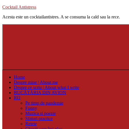
Skip
Cocktail Antistress
to
Acesta este un cocktailantistres. A se consuma la cald sau la rece.
content
Home
Despre mine | About me
Despre ce scriu | About what I write
BUCĂTĂRIA DIN AVION
RO
Pe timp de pandemie
Funny
Muzica si poezie
Sfaturi practice
Retete
Chestii care îmi plac