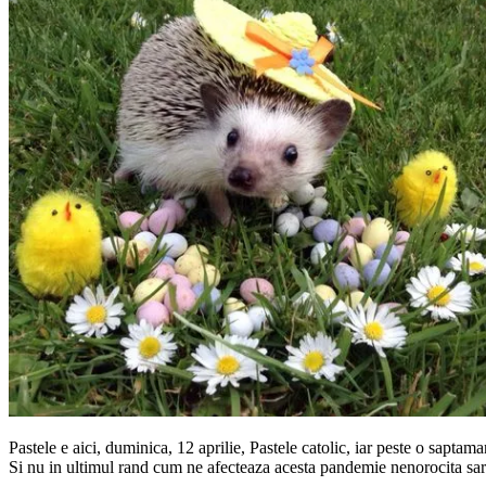
Pastele e aici, duminica, 12 aprilie, Pastele catolic, iar peste o saptama
Si nu in ultimul rand cum ne afecteaza acesta pandemie nenorocita sarb