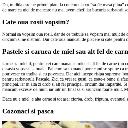
Da, traditia este pe primul plan, la concurenta cu “sa fie masa plina” c
de mare ca nici de mancare nu mai avem chef, iar bucuria sarbatorii 
Cate oua rosii vopsim?
Normal sa vopsim oua rosii, dar de ce trebuie sa vopsim mai mult de do
ciocnim si ne distram. Dar cate oua mancati de placere si cate pentru ca
Pastele si carnea de miel sau alt fel de carn
Urmeaza mielul, pentru cei care mananca miel si alt fel de carne (nu c
de-asta vopsesti si ouale. Pai cum sa mananci porc cand se spune ca treb
potriveste cu tradita si cu povestea. Dar aici incepe risipa suprema: bors
pentru sarbatorule Pascale. Zici ca vrei sa gusti, ca toate-s bune si sfa
principal, iar in alta zi drob si alt fel principal, oricum dar impartite.
mancam excesiv de mult, iar intr-un final sa si aruncam foarte mult. M
Daca nu e miel, e alta carne si tot asa: ciorba, drob, friptura, eventual
Cozonaci si pasca