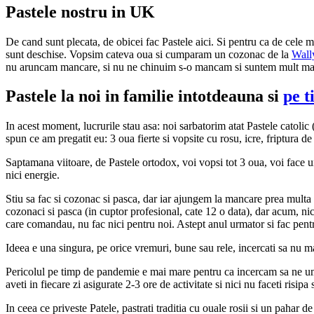
Pastele nostru in UK
De cand sunt plecata, de obicei fac Pastele aici. Si pentru ca de cele 
sunt deschise. Vopsim cateva oua si cumparam un cozonac de la
Wall
nu aruncam mancare, si nu ne chinuim s-o mancam si suntem mult ma
Pastele la noi in familie intotdeauna si
pe 
In acest moment, lucrurile stau asa: noi sarbatorim atat Pastele catolic
spun ce am pregatit eu: 3 oua fierte si vopsite cu rosu, icre, friptur
Saptamana viitoare, de Pastele ortodox, voi vopsi tot 3 oua, voi face u
nici energie.
Stiu sa fac si cozonac si pasca, dar iar ajungem la mancare prea multa 
cozonaci si pasca (in cuptor profesional, cate 12 o data), dar acum, nic
care comandau, nu fac nici pentru noi. Astept anul urmator si fac pent
Ideea e una singura, pe orice vremuri, bune sau rele, incercati sa nu mai
Pericolul pe timp de pandemie e mai mare pentru ca incercam sa ne umpl
aveti in fiecare zi asigurate 2-3 ore de activitate si nici nu faceti risi
In ceea ce priveste Patele, pastrati traditia cu ouale rosii si un pahar 