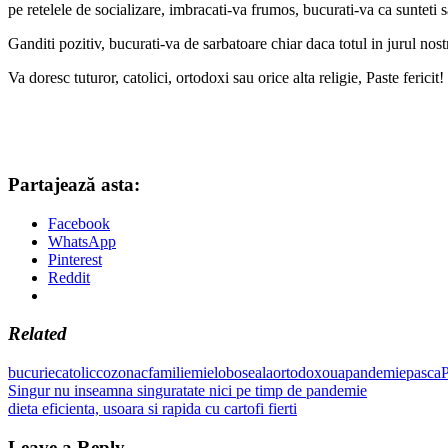
pe retelele de socializare, imbracati-va frumos, bucurati-va ca sunteti sa
Ganditi pozitiv, bucurati-va de sarbatoare chiar daca totul in jurul nos
Va doresc tuturor, catolici, ortodoxi sau orice alta religie, Paste fericit!
Partajează asta:
Facebook
WhatsApp
Pinterest
Reddit
Related
bucurie
catolic
cozonac
familie
miel
oboseala
ortodox
oua
pandemie
pasca
P
Post
Previous
Singur nu inseamna singuratate nici pe timp de pandemie
Post:
Next
dieta eficienta, usoara si rapida cu cartofi fierti
navigation
Post:
Leave a Reply