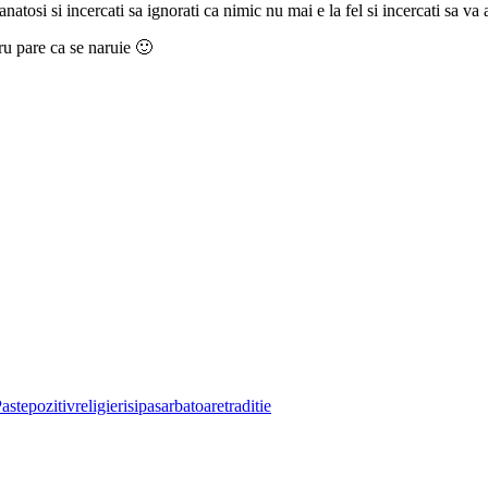
natosi si incercati sa ignorati ca nimic nu mai e la fel si incercati sa va 
tru pare ca se naruie 🙂
aste
pozitiv
religie
risipa
sarbatoare
traditie