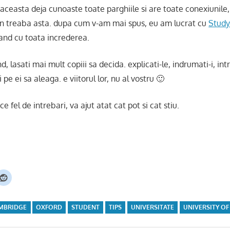
aceasta deja cunoaste toate parghiile si are toate conexiunile, 
 din treaba asta. dupa cum v-am mai spus, eu am lucrat cu
Study
mand cu toata increderea.
nd, lasati mai mult copiii sa decida. explicati-le, indrumati-i, intr
i pe ei sa aleaga. e viitorul lor, nu al vostru 🙂
e fel de intrebari, va ajut atat cat pot si cat stiu.
MBRIDGE
OXFORD
STUDENT
TIPS
UNIVERSITATE
UNIVERSITY O