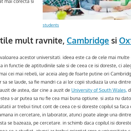
at mai corecta si
students
tile mult ravnite,
Cambridge
si
Ox
valoarea acestor universitati. ideea este ca de cele mai multe o
 in functie de aptitudinile sale si de ceea ce isi doreste, ci ale
umai cei mai rebeli, iar aceia aleg de foarte putine ori Cambrid
 sa se laude, sa fie mandri ca ai lor copii studiaza la una dintre
 auzit de astea, dar cine a auzit de
University of South Wales,
d
tea s-ar putea sa nu fie cea mai buna optiune. si asta nu datori
itatii ar trebui tinut cont de ceea ce-si doreste copilul sa faca
mana in cercetare, in laborator, atunci poate alege una dintre
sta se bazeaza, pe cercetare. in schimb daca copilul isi doreste
eea ce a studiat, atunci ar trebui orientat spre o universitate