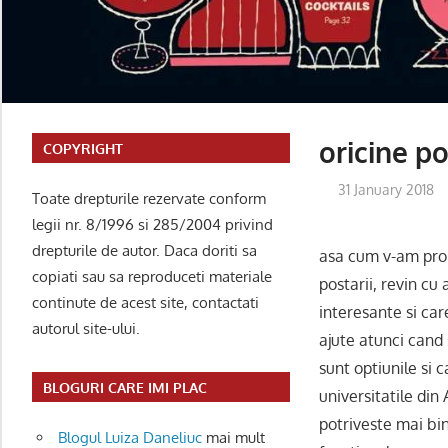
oricine po
COPYRIGHT
31 January 2018
Toate drepturile rezervate conform
legii nr. 8/1996 si 285/2004 privind
drepturile de autor. Daca doriti sa
asa cum v-am pro
copiati sau sa reproduceti materiale
postarii, revin cu 
continute de acest site, contactati
interesante si car
autorul site-ului.
ajute atunci cand 
sunt optiunile si c
BLOGURI CARE IMI PLAC
universitatile din 
potriveste mai bin
Blogul Luiza Daneliuc
mai mult