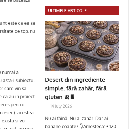
ULTIMELE ARTICOLE
ant este ca ea sa
ersitate de top, nu
nu numai a
Desert din ingrediente
u asta-i subiectul.
simple, fără zahăr, fără
r care vin sa
gluten 🍌🍫
e ca au in proiect
nteres pentru
14 July 2026
 un eseu). acestea
Nu ai făină. Nu ai zahăr. Dar ai
 exista si vor
banane coapte? 👇Amestecă: • 120
. cu cati au mai