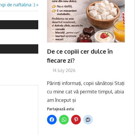
gi de naftalina :)
De ce copiii cer dulce în
fiecare zi?
14 July 2026
Părinți informați, copii sănătoși Stați
cu mine cat vă permite timpul, abia
am început și
Partajează asta: