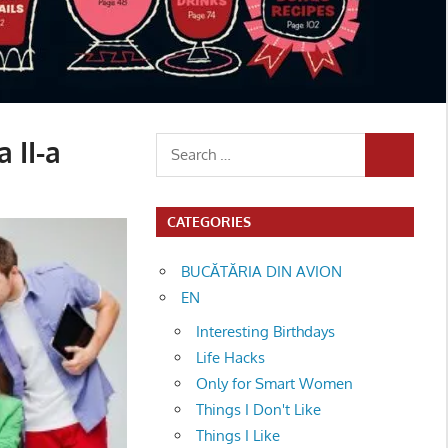
 II-a
Search
SEARCH
for:
CATEGORIES
BUCĂTĂRIA DIN AVION
EN
Interesting Birthdays
Life Hacks
Only for Smart Women
Things I Don't Like
Things I Like