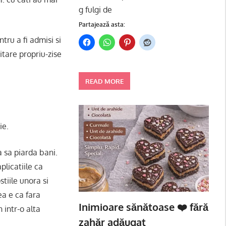
g fulgi de
Partajează asta:
tru a fi admisi si
sitare propriu-zise
READ MORE
ie.
a sa piarda bani.
plicatiile ca
stiile unora si
ea e ca fara
Inimioare sănătoase ❤️ fără
 intr-o alta
zahăr adăugat