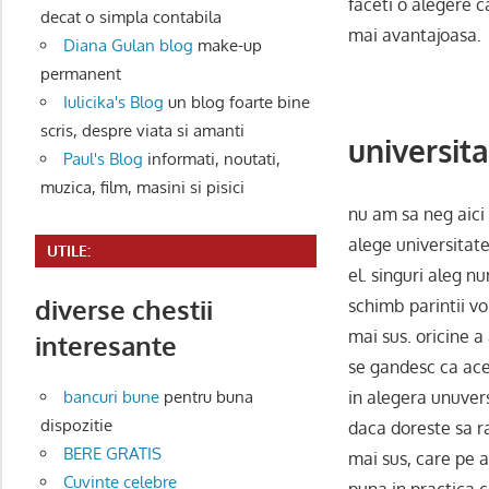
faceti o alegere c
decat o simpla contabila
mai avantajoasa.
Diana Gulan blog
make-up
permanent
Iulicika's Blog
un blog foarte bine
scris, despre viata si amanti
universita
Paul's Blog
informati, noutati,
muzica, film, masini si pisici
nu am sa neg aici 
alege universitatea
UTILE:
el. singuri aleg n
diverse chestii
schimb parintii vor
mai sus. oricine a
interesante
se gandesc ca aces
in alegera unuvers
bancuri bune
pentru buna
dispozitie
daca doreste sa ra
BERE GRATIS
mai sus, care pe a
Cuvinte celebre
puna in practica c