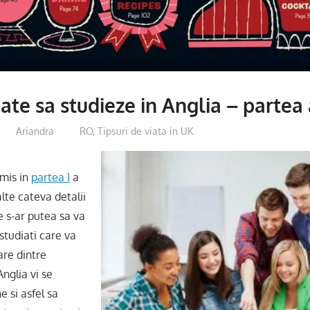
ate sa studieze in Anglia – partea a
Ariandra
RO
,
Tipsuri de viata in UK
mis in
partea I
a
alte cateva detalii
e s-ar putea sa va
studiati care va
are dintre
Anglia vi se
e si asfel sa