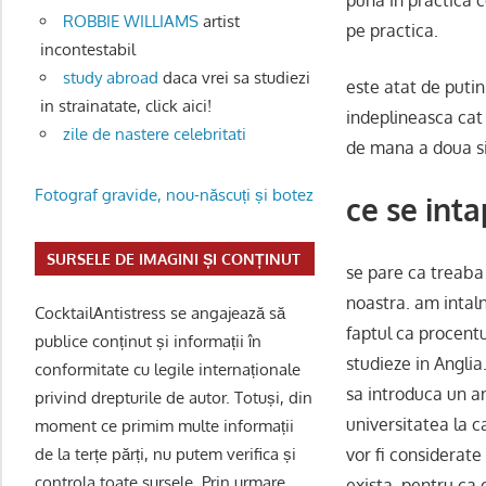
ROBBIE WILLIAMS
artist
pe practica.
incontestabil
study abroad
daca vrei sa studiezi
este atat de puti
in strainatate, click aici!
indeplineasca cat 
zile de nastere celebritati
de mana a doua si
Fotograf gravide, nou-născuți și botez
ce se inta
SURSELE DE IMAGINI ȘI CONȚINUT
se pare ca treaba 
noastra. am intalni
CocktailAntistress se angajează să
faptul ca procent
publice conținut și informații în
studieze in Anglia
conformitate cu legile internaționale
sa introduca un an
privind drepturile de autor. Totuși, din
universitatea la c
moment ce primim multe informații
vor fi considerate
de la terțe părți, nu putem verifica și
controla toate sursele. Prin urmare,
exista. pentru ca