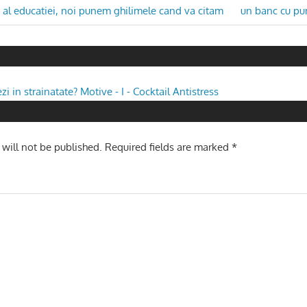
Next
al educatiei, noi punem ghilimele cand va citam
un banc cu pun
Post:
n
zi in strainatate? Motive - I - Cocktail Antistress
 will not be published.
Required fields are marked
*