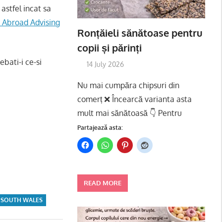
astfel incat sa
 Abroad Advising
Ronțăieli sănătoase pentru
copii și părinți
ebati-i ce-si
14 July 2026
Nu mai cumpăra chipsuri din
comerț ❌ Încearcă varianta asta
mult mai sănătoasă 👇 Pentru
Partajează asta:
READ MORE
F SOUTH WALES