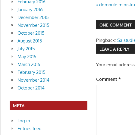
February 2016
Post
Previous
domnule ministru 
January 2016
Post:
navigatio
December 2015
ONE COMMENT
November 2015
October 2015
Pingback:
Sa studie
August 2015
July 2015
LEAVE A REPLY
May 2015
March 2015
Your email address
February 2015
Comment
*
November 2014
October 2014
META
Log in
Entries feed