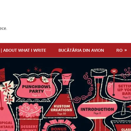
ece.
 | ABOUT WHAT I WRITE
BUCĂTĂRIA DIN AVION
RO