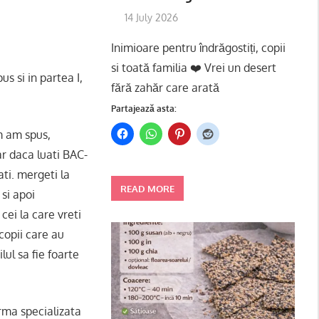
14 July 2026
Inimioare pentru îndrăgostiți, copii
si toată familia ❤️ Vrei un desert
s si in partea I,
fără zahăr care arată
Partajează asta:
um am spus,
ar daca luati BAC-
ati. mergeti la
READ MORE
si apoi
 cei la care vreti
 copii care au
lul sa fie foarte
irma specializata