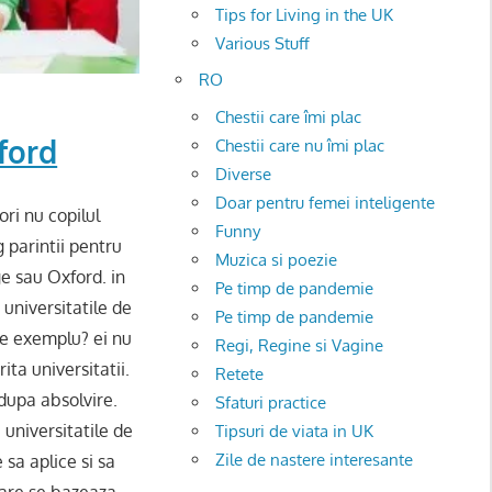
Tips for Living in the UK
Various Stuff
RO
Chestii care îmi plac
ford
Chestii care nu îmi plac
Diverse
Doar pentru femei inteligente
ri nu copilul
Funny
g parintii pentru
Muzica si poezie
ge sau Oxford. in
Pe timp de pandemie
 universitatile de
Pe timp de pandemie
e exemplu? ei nu
Regi, Regine si Vagine
ta universitatii.
Retete
 dupa absolvire.
Sfaturi practice
 universitatile de
Tipsuri de viata in UK
Zile de nastere interesante
 sa aplice si sa
 care se bazeaza