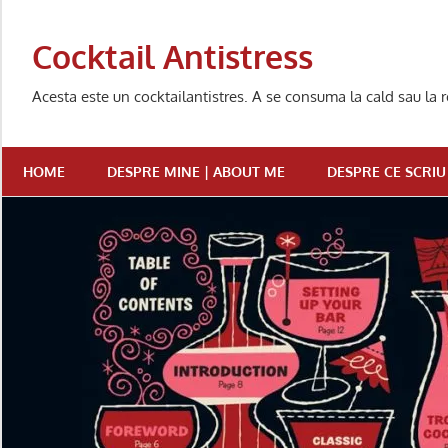
Skip
to
Cocktail Antistress
content
Acesta este un cocktailantistres. A se consuma la cald sau la r
HOME
DESPRE MINE | ABOUT ME
DESPRE CE SCRIU