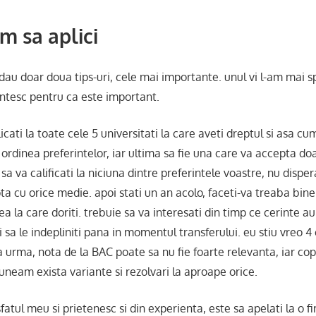
um sa aplici
dau doar doua tips-uri, cele mai importante. unul vi l-am mai spu
intesc pentru ca este important.
licati la toate cele 5 universitati la care aveti dreptul si asa c
n ordinea preferintelor, iar ultima sa fie una care va accepta do
 sa va calificati la niciuna dintre preferintele voastre, nu disper
a cu orice medie. apoi stati un an acolo, faceti-va treaba bine 
ea la care doriti. trebuie sa va interesati din timp ce cerinte au
si sa le indepliniti pana in momentul transferului. eu stiu vreo 4
a urma, nota de la BAC poate sa nu fie foarte relevanta, iar copi
neam exista variante si rezolvari la aproape orice.
sfatul meu si prietenesc si din experienta, este sa apelati la o f