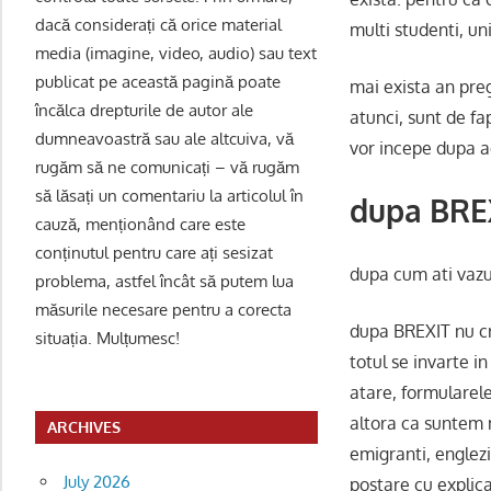
dacă considerați că orice material
multi studenti, un
media (imagine, video, audio) sau text
publicat pe această pagină poate
mai exista an preg
încălca drepturile de autor ale
atunci, sunt de fa
dumneavoastră sau ale altcuiva, vă
vor incepe dupa a
rugăm să ne comunicați – vă rugăm
să lăsați un comentariu la articolul în
dupa BRE
cauză, menționând care este
conținutul pentru care ați sesizat
dupa cum ati vazut
problema, astfel încât să putem lua
măsurile necesare pentru a corecta
dupa BREXIT nu cr
situația. Mulțumesc!
totul se invarte in
atare, formularele
altora ca suntem m
ARCHIVES
emigranti, englezi
July 2026
postare cu explicat