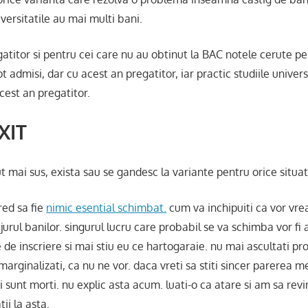
iversitatile au mai multi bani.
atitor si pentru cei care nu au obtinut la BAC notele cerute pen
pt admisi, dar cu acest an pregatitor, iar practic studiile univer
cest an pregatitor.
XIT
 mai sus, exista sau se gandesc la variante pentru orice situat
ed sa fie
nimic esential schimbat.
cum va inchipuiti ca vor vre
 jurul banilor. singurul lucru care probabil se va schimba vor fi a
 de inscriere si mai stiu eu ce hartogaraie. nu mai ascultati pro
arginalizati, ca nu ne vor. daca vreti sa stiti sincer parerea m
i sunt morti. nu explic asta acum. luati-o ca atare si am sa revin
ii la asta.