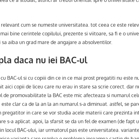
n relevant cum se numeste universitatea. tot ceea ce este relev
mai bine cerintele copilului, prezente si viitoare, sa fi e o univ
 sa aiba un grad mare de angajare a absolventilor.
pla daca nu iei BAC-ul
cu BAC-ul si cu copiii din ce in ce mai prost pregatiti nu este 
t aici copii de liceu care nu erau in stare sa scrie corect. dar n
ul de promovabilitate la BAC este mic afecteaza si numarul celo
. este clar ca de la an la an numarul s-a diminuat. astfel, se par
 pregatitor in care se vor studia acele materii care prezinta i
are s-a aplicat. apoi, la sfarsit se da un fel de examen (de fapt
 in locul BAC-ului, iar urmatorul pas este universitatea. variante
 orice varianta care rezolva o problema inseamna castig de bani